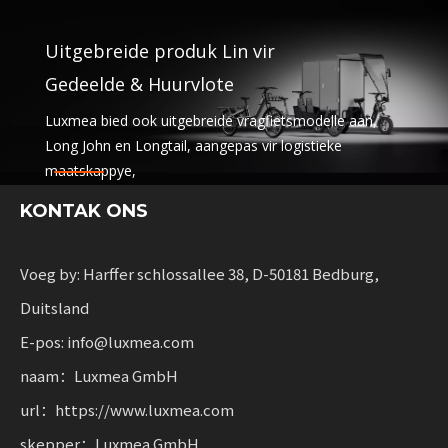
Uitgebreide produk Lin vir
Gedeelde & Huurvlote
Luxmea bied ook uitgebreide vragfietsmodelle aan,
Long John en Longtail, aangepas vir logistieke
maatskappye,
deeldienste en huurvlote. Hierdie oplossings kombineer
KONTAK ONS
funksionaliteit
met buigsaamheid vir besighede wat volhoubare
mobiliteit skaal.
Voeg by: Harffer schlossallee 38, D-50181 Bedburg,
Duitsland
E-pos: info@luxmea.com
naam：Luxmea GmbH
url：https://www.luxmea.com
skepper：Luxmea GmbH