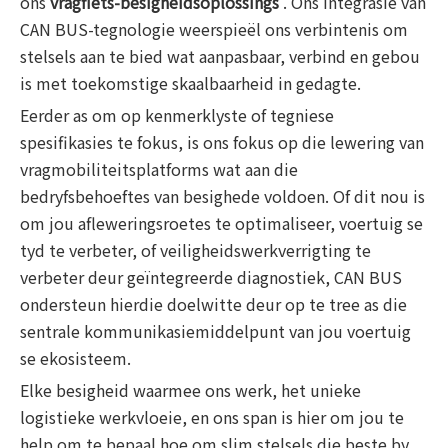
ons
vragfiets-besigheidsoplossings
. Ons integrasie van
CAN BUS-tegnologie weerspieël ons verbintenis om
stelsels aan te bied wat aanpasbaar, verbind en gebou
is met toekomstige skaalbaarheid in gedagte.
Eerder as om op kenmerklyste of tegniese
spesifikasies te fokus, is ons fokus op die lewering van
vragmobiliteitsplatforms wat aan die
bedryfsbehoeftes van besighede voldoen. Of dit nou is
om jou afleweringsroetes te optimaliseer, voertuig se
tyd te verbeter, of veiligheidswerkverrigting te
verbeter deur geïntegreerde diagnostiek, CAN BUS
ondersteun hierdie doelwitte deur op te tree as die
sentrale kommunikasiemiddelpunt van jou voertuig
se ekosisteem.
Elke besigheid waarmee ons werk, het unieke
logistieke werkvloeie, en ons span is hier om jou te
help om te bepaal hoe om slim stelsels die beste by