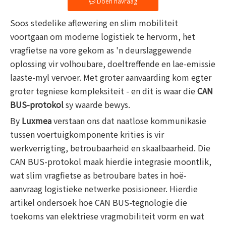
Doen navraag
Soos stedelike aflewering en slim mobiliteit
voortgaan om moderne logistiek te hervorm, het
vragfietse na vore gekom as 'n deurslaggewende
oplossing vir volhoubare, doeltreffende en lae-emissie
laaste-myl vervoer. Met groter aanvaarding kom egter
groter tegniese kompleksiteit - en dit is waar die
CAN
BUS-protokol
sy waarde bewys.
By
Luxmea
verstaan ​​ons dat naatlose kommunikasie
tussen voertuigkomponente krities is vir
werkverrigting, betroubaarheid en skaalbaarheid. Die
CAN BUS-protokol maak hierdie integrasie moontlik,
wat slim vragfietse as betroubare bates in hoë-
aanvraag logistieke netwerke posisioneer. Hierdie
artikel ondersoek hoe CAN BUS-tegnologie die
toekoms van elektriese vragmobiliteit vorm en wat