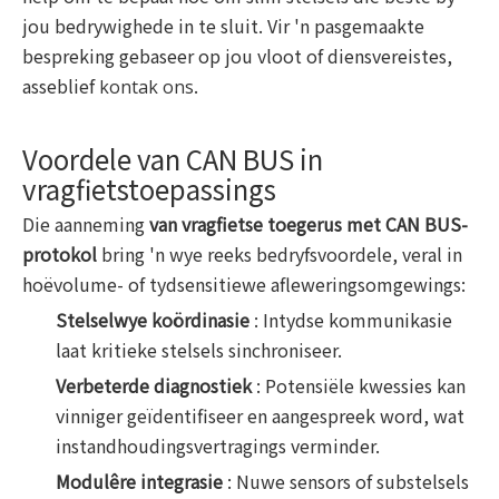
jou bedrywighede in te sluit. Vir 'n pasgemaakte
bespreking gebaseer op jou vloot of diensvereistes,
asseblief
.
kontak ons
Voordele van CAN BUS in
vragfietstoepassings
Die aanneming
van vragfietse toegerus met CAN BUS-
protokol
bring 'n wye reeks bedryfsvoordele, veral in
hoëvolume- of tydsensitiewe afleweringsomgewings:
Stelselwye koördinasie
: Intydse kommunikasie
laat kritieke stelsels sinchroniseer.
Verbeterde diagnostiek
: Potensiële kwessies kan
vinniger geïdentifiseer en aangespreek word, wat
instandhoudingsvertragings verminder.
Modulêre integrasie
: Nuwe sensors of substelsels