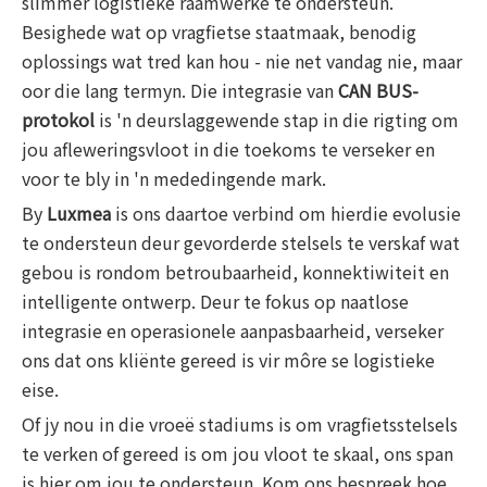
slimmer logistieke raamwerke te ondersteun.
Besighede wat op vragfietse staatmaak, benodig
oplossings wat tred kan hou - nie net vandag nie, maar
oor die lang termyn. Die integrasie van
CAN BUS-
protokol
is 'n deurslaggewende stap in die rigting om
jou afleweringsvloot in die toekoms te verseker en
voor te bly in 'n mededingende mark.
By
Luxmea
is ons daartoe verbind om hierdie evolusie
te ondersteun deur gevorderde stelsels te verskaf wat
gebou is rondom betroubaarheid, konnektiwiteit en
intelligente ontwerp. Deur te fokus op naatlose
integrasie en operasionele aanpasbaarheid, verseker
ons dat ons kliënte gereed is vir môre se logistieke
eise.
Of jy nou in die vroeë stadiums is om vragfietsstelsels
te verken of gereed is om jou vloot te skaal, ons span
is hier om jou te ondersteun. Kom ons bespreek hoe