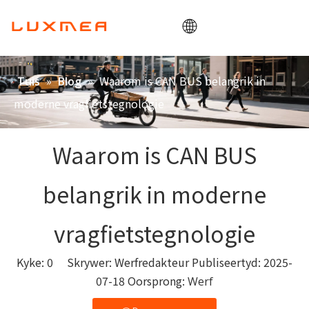
Tuis
»
»
Waarom is CAN BUS belangrik in
Tuis
Blog
Maatskappy
moderne vragfietstegnologie
Vragmotorfiets
Nut
Waarom is CAN BUS
ODM/OEM
belangrik in moderne
Blog
Kontak
vragfietstegnologie
Kyke:
0
Skrywer: Werfredakteur Publiseertyd: 2025-
07-18 Oorsprong:
Werf