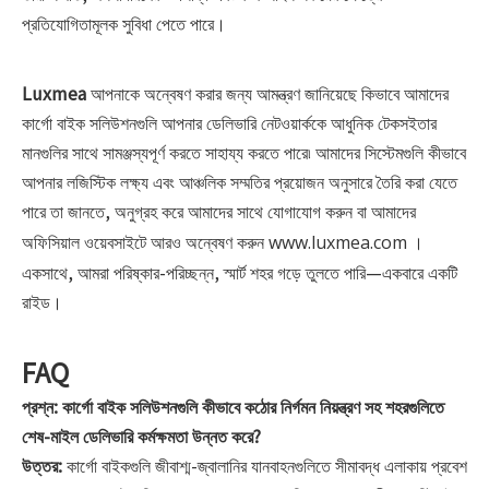
প্রতিযোগিতামূলক সুবিধা পেতে পারে।
Luxmea
আপনাকে অন্বেষণ করার জন্য আমন্ত্রণ জানিয়েছে কিভাবে আমাদের
কার্গো বাইক সলিউশনগুলি আপনার ডেলিভারি নেটওয়ার্ককে আধুনিক টেকসইতার
মানগুলির সাথে সামঞ্জস্যপূর্ণ করতে সাহায্য করতে পারে৷ আমাদের সিস্টেমগুলি কীভাবে
আপনার লজিস্টিক লক্ষ্য এবং আঞ্চলিক সম্মতির প্রয়োজন অনুসারে তৈরি করা যেতে
পারে তা জানতে, অনুগ্রহ করে
বা আমাদের
আমাদের সাথে যোগাযোগ করুন
অফিসিয়াল ওয়েবসাইটে আরও অন্বেষণ করুন
।
www.luxmea.com
একসাথে, আমরা পরিষ্কার-পরিচ্ছন্ন, স্মার্ট শহর গড়ে তুলতে পারি—একবারে একটি
রাইড।
FAQ
প্রশ্ন:
কার্গো বাইক সলিউশনগুলি কীভাবে কঠোর নির্গমন নিয়ন্ত্রণ সহ শহরগুলিতে
শেষ-মাইল ডেলিভারি কর্মক্ষমতা উন্নত করে?
উত্তর:
কার্গো বাইকগুলি জীবাশ্ম-জ্বালানির যানবাহনগুলিতে সীমাবদ্ধ এলাকায় প্রবেশ