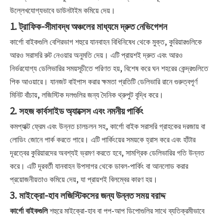
উল্লেখযোগ্যভাবে ডাউনটাইম কমিয়ে দেয়।
1. ট্রাফিক-সীমাবদ্ধ অঞ্চলের মাধ্যমে দ্রুত নেভিগেশন
কার্গো বাইকগুলি বেশিরভাগ শহুরে যানবাহন বিধিনিষেধ থেকে মুক্ত, কুরিয়ারগুলিকে
আরও সরাসরি রুট নেওয়ার অনুমতি দেয়। এটি প্রায়শই দ্রুত এবং আরও
নির্ভরযোগ্য ডেলিভারির সময়সূচীতে পরিণত হয়, বিশেষ করে ঘন শহরের কেন্দ্রগুলিতে
পিক আওয়ারে। যানজট বাইপাস করার ক্ষমতা প্রতিটি ডেলিভারি রানে গুরুত্বপূর্ণ
মিনিট বাঁচায়, লজিস্টিক দলগুলির জন্য দৈনিক থ্রুপুট বৃদ্ধি করে।
2. সহজ কার্বসাইড অ্যাক্সেস এবং নমনীয় পার্কিং
কমপ্যাক্ট ফ্রেম এবং উন্নত চালচলন সহ, কার্গো বাইক সরাসরি গ্রাহকের দরজায় বা
লোডিং জোনে পার্ক করতে পারে। এটি পার্কিংয়ের সময়কে হ্রাস করে এবং হাঁটার
দূরত্বের কুরিয়ারদের অবশ্যই ভ্রমণ করতে হবে, সামগ্রিক ডেলিভারির গতি উন্নত
করে। এটি দূরবর্তী যানবাহন উপসাগর থেকে ডাবল-পার্কিং বা আনলোড করার
প্রয়োজনীয়তাও কমিয়ে দেয়, যা প্রায়শই বিলম্বের কারণ হয়।
3. মাইক্রো-হাব লজিস্টিকসের জন্য উন্নত সময় বরাদ্দ
কার্গো বাইকগুলি
শহুরে মাইক্রো-হাব বা পপ-আপ ডিপোগুলির সাথে ব্যতিক্রমীভাবে