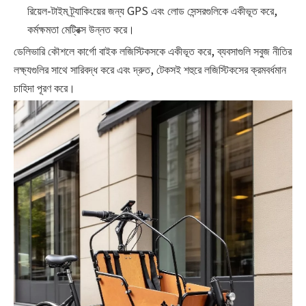
রিয়েল-টাইম ট্র্যাকিংয়ের জন্য GPS এবং লোড সেন্সরগুলিকে একীভূত করে,
কর্মক্ষমতা মেট্রিক্স উন্নত করে।
ডেলিভারি কৌশলে কার্গো বাইক লজিস্টিকসকে একীভূত করে, ব্যবসাগুলি সবুজ নীতির
লক্ষ্যগুলির সাথে সারিবদ্ধ করে এবং দ্রুত, টেকসই শহুরে লজিস্টিকসের ক্রমবর্ধমান
চাহিদা পূরণ করে।