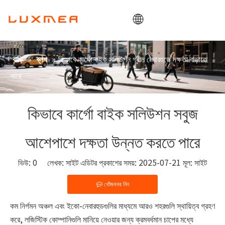
বাড়ি
»
»
​কিভাবে কার্গো বাইক সলিউশন গ্রীন নেবারহুডে দক্ষতা বাড়াতে
বাড়ি
ব্লগ
কোম্পানি
পারে
কার্গোবাইক
ইউটিলিটি
কিভাবে কার্গো বাইক সলিউশন সবুজ
ODM/OEM
আশেপাশে দক্ষতা উন্নত করতে পারে
ব্লগ
যোগাযোগ
ভিউ:
0
লেখক: সাইট এডিটর প্রকাশের সময়: 2025-07-21 মূল:
সাইট
খোঁজখবর নিন
কম নির্গমন অঞ্চল এবং ইকো-নেবারহুডগুলির মাধ্যমে আরও শহরগুলি স্থায়িত্ব গ্রহণ
করে, লজিস্টিক কোম্পানিগুলি মানিয়ে নেওয়ার জন্য ক্রমবর্ধমান চাপের মধ্যে