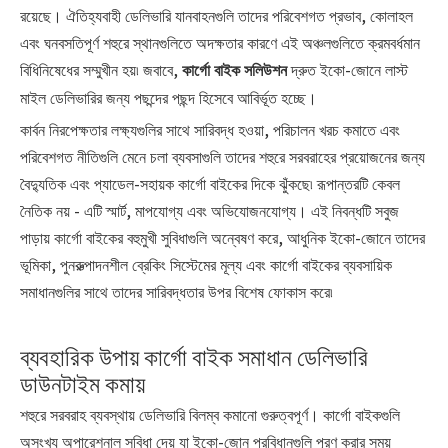
রয়েছে। ঐতিহ্যবাহী ডেলিভারি যানবাহনগুলি তাদের পরিবেশগত প্রভাব, কোলাহল
এবং ঘনবসতিপূর্ণ শহুরে স্থানগুলিতে অদক্ষতার কারণে এই অঞ্চলগুলিতে ক্রমবর্ধমান
বিধিনিষেধের সম্মুখীন হয়৷ জবাবে,
দ্রুত ইকো-জোনে লাস্ট
কার্গো বাইক সলিউশন
মাইল ডেলিভারির জন্য পছন্দের পছন্দ হিসেবে আবির্ভূত হচ্ছে।
কার্বন নিরপেক্ষতার লক্ষ্যগুলির সাথে সারিবদ্ধ হওয়া, পরিচালন খরচ কমাতে এবং
পরিবেশগত নীতিগুলি মেনে চলা ব্যবসাগুলি তাদের শহুরে সরবরাহের প্রয়োজনের জন্য
বৈদ্যুতিক এবং প্যাডেল-সহায়ক কার্গো বাইকের দিকে ঝুঁকছে৷ রূপান্তরটি কেবল
নৈতিক নয় - এটি স্মার্ট, মাপযোগ্য এবং অভিযোজনযোগ্য। এই নিবন্ধটি সবুজ
পাড়ায় কার্গো বাইকের বহুমুখী সুবিধাগুলি অন্বেষণ করে, আধুনিক ইকো-জোনে তাদের
ভূমিকা, পুনরুত্পাদনশীল ব্রেকিং সিস্টেমের মূল্য এবং কার্গো বাইকের ব্যবসায়িক
সমাধানগুলির সাথে তাদের সারিবদ্ধতার উপর বিশেষ ফোকাস করে৷
ব্যবহারিক উপায় কার্গো বাইক সমাধান ডেলিভারি
ডাউনটাইম কমায়
শহুরে সরবরাহ ব্যবস্থায় ডেলিভারি বিলম্ব কমানো গুরুত্বপূর্ণ। কার্গো বাইকগুলি
অসংখ্য অপারেশনাল সুবিধা দেয় যা ইকো-জোন প্রবিধানগুলি পূরণ করার সময়