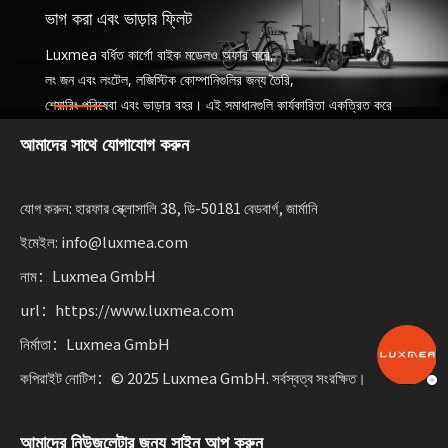
ভাগ করা এবং ভাড়ার ফ্লিট
Luxmea বর্ধিত কার্গো বাইক মডেলও অফার করে,
লং জন এবং লংটেল, লজিস্টিক কোম্পানিগুলির জন্য তৈরি,
শেয়ারিং পরিষেবা এবং ভাড়ার বহর। এই সমাধানগুলি কার্যকারিতা একত্রিত করে
টেকসই গতিশীলতা স্কেলিং ব্যবসার জন্য নমনীয়তার সাথে।
আমাদের সাথে যোগাযোগ করুন
যোগ করুন: হারফার স্ক্লোসালি 38, ডি-50181 বেডবার্গ, জার্মানি
ইমেইল: info@luxmea.com
নাম：Luxmea GmbH
url：https://www.luxmea.com
নির্মাতা：Luxmea GmbH
কপিরাইট নোটিশ：© 2025 Luxmea GmbH. সর্বস্বত্ব সংরক্ষিত।
আমাদের নিউজলেটার জন্য সাইন আপ করুন