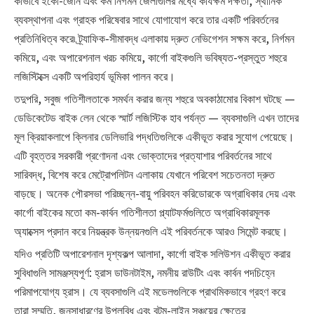
ব্যবস্থাপনা এবং গ্রাহক পরিষেবার সাথে যোগাযোগ করে তার একটি পরিবর্তনের
প্রতিনিধিত্ব করে৷ ট্র্যাফিক-সীমাবদ্ধ এলাকায় দ্রুত নেভিগেশন সক্ষম করে, নির্গমন
কমিয়ে, এবং অপারেশনাল খরচ কমিয়ে, কার্গো বাইকগুলি ভবিষ্যত-প্রস্তুত শহুরে
লজিস্টিক্সে একটি অপরিহার্য ভূমিকা পালন করে।
তদুপরি, সবুজ গতিশীলতাকে সমর্থন করার জন্য শহুরে অবকাঠামোর বিকাশ ঘটছে —
ডেডিকেটেড বাইক লেন থেকে স্মার্ট লজিস্টিক হাব পর্যন্ত — ব্যবসাগুলি এখন তাদের
মূল ক্রিয়াকলাপে ক্লিনার ডেলিভারি পদ্ধতিগুলিকে একীভূত করার সুযোগ পেয়েছে।
এটি বৃহত্তর সরকারী প্রণোদনা এবং ভোক্তাদের প্রত্যাশার পরিবর্তনের সাথে
সারিবদ্ধ, বিশেষ করে মেট্রোপলিটন এলাকায় যেখানে পরিবেশ সচেতনতা দ্রুত
বাড়ছে। অনেক পৌরসভা পরিচ্ছন্ন-বায়ু পরিবহন করিডোরকে অগ্রাধিকার দেয় এবং
কার্গো বাইকের মতো কম-কার্বন গতিশীলতা প্ল্যাটফর্মগুলিতে অগ্রাধিকারমূলক
অ্যাক্সেস প্রদান করে নিয়ন্ত্রক উন্নয়নগুলি এই পরিবর্তনকে আরও সিমেন্ট করছে।
যদিও প্রতিটি অপারেশনাল দৃশ্যকল্প আলাদা, কার্গো বাইক সলিউশন একীভূত করার
সুবিধাগুলি সামঞ্জস্যপূর্ণ: হ্রাস ডাউনটাইম, নমনীয় রাউটিং এবং কার্বন পদচিহ্নে
পরিমাপযোগ্য হ্রাস। যে ব্যবসাগুলি এই মডেলগুলিকে প্রাথমিকভাবে গ্রহণ করে
তারা সম্মতি, জনসাধারণের উপলব্ধি এবং বটম-লাইন সঞ্চয়ের ক্ষেত্রে