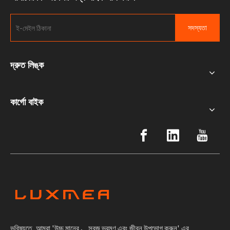
সদস্যতা
দ্রুত লিঙ্ক
কার্গো বাইক
ভবিষ্যতে, আমরা 'উচ্চ মানের 、সবুজ ভ্রমণ এবং জীবন উপভোগ করুন' এর