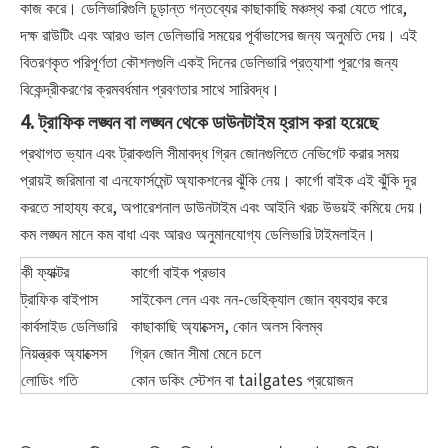
কাজ করে। ডেলিভারিগুলি চূড়ান্ত গন্তব্যের কাছাকাছি মঞ্চস্থ করা যেতে পারে,
দক্ষ রাউটিং এবং আরও ভাল ডেলিভারি সময়ের পূর্বাভাসের জন্য অনুমতি দেয়। এই
বিতরণকৃত পরিপূর্ণতা কৌশলগুলি একই দিনের ডেলিভারি প্রত্যাশা পূরণের জন্য
বিকেন্দ্রীকরণের ক্রমবর্ধমান প্রবণতার সাথে সারিবদ্ধ।
4. ট্রাফিক লঙ্ঘন বা লঙ্ঘন থেকে ডাউনটাইম হ্রাস করা হয়েছে
প্রথাগত ভ্যান এবং ট্রাকগুলি সীমাবদ্ধ গ্রিন জোনগুলিতে নেভিগেট করার সময়
প্রায়ই জরিমানা বা এনফোর্সমেন্ট অ্যাকশনের ঝুঁকি নেয়। কার্গো বাইক এই ঝুঁকি দূর
করতে সাহায্য করে, অপারেশনাল ডাউনটাইম এবং আইনি খরচ উভয়ই কমিয়ে দেয়।
কম লঙ্ঘন মানে কম বাধা এবং আরও অনুমানযোগ্য ডেলিভারি টাইমলাইন।
কী ফ্যাক্টর
কার্গো বাইক প্রভাব
ট্রাফিক বাইপাস
সাইকেল লেন এবং নন-ভেহিক্যাল জোন ব্যবহার করে
কার্বসাইড ডেলিভারি
কাছাকাছি অ্যাক্সেস, কোন অলস বিলম্ব
নিয়ন্ত্রক অ্যাক্সেস
গ্রিন জোন সীমা মেনে চলে
লোডিং গতি
কোন ডকিং স্টেশন বা tailgates প্রয়োজন