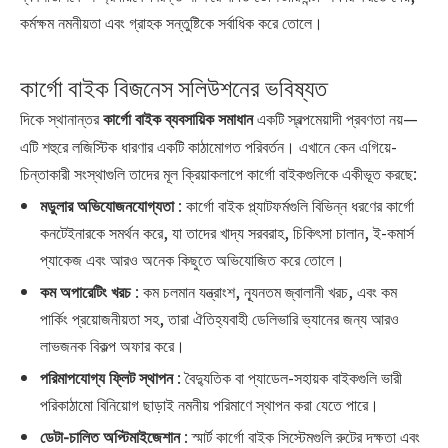
কর্মক্ষম নমনীয়তা এবং গ্রাহক সন্তুষ্টিকে সর্বাধিক করে তোলে।
কার্গো বাইক বিজনেস সলিউশনের ভবিষ্যত
দিকে স্থানান্তর
একটি স্বল্পমেয়াদী প্রবণতা নয়—
কার্গো বাইক ব্যবসায়িক সমাধান
এটি শহুরে লজিস্টিক ধারণার একটি কাঠামোগত পরিবর্তন। এখানে কেন এগিয়ে-
চিন্তাকারী সংস্থাগুলি তাদের মূল ক্রিয়াকলাপে কার্গো বাইকগুলিকে একীভূত করছে:
মডুলার অভিযোজনযোগ্যতা
: কার্গো বাইক প্ল্যাটফর্মগুলি বিভিন্ন ধরণের কার্গো
কনটেইনারকে সমর্থন করে, যা তাদের খাদ্য সরবরাহ, চিকিৎসা চালান, ই-কমার্স
প্যাকেজ এবং আরও অনেক কিছুতে অভিযোজিত করে তোলে।
কম অপারেটিং খরচ
: কম চলমান যন্ত্রাংশ, ন্যূনতম জ্বালানী খরচ, এবং কম
পার্কিং প্রয়োজনীয়তা সহ, তারা ঐতিহ্যবাহী ডেলিভারি ভ্যানের জন্য আরও
লাভজনক বিকল্প অফার করে।
পরিমাপযোগ্য ফ্লিট স্থাপন
: বৈদ্যুতিক বা প্যাডেল-সহায়ক বাইকগুলি ভারী
পরিকাঠামো বিনিয়োগ ছাড়াই নমনীয় পরিমাণে স্থাপন করা যেতে পারে।
ডেটা-চালিত অপ্টিমাইজেশান
: স্মার্ট কার্গো বাইক সিস্টেমগুলি রুটের দক্ষতা এবং