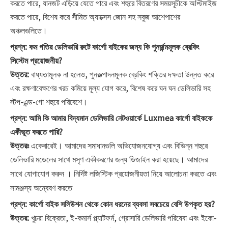
করতে পারে, যানজট এড়িয়ে যেতে পারে এবং শহুরে বিতরণের সময়সূচীকে অপ্টিমাইজ
করতে পারে, বিশেষ করে সীমিত অ্যাক্সেস জোন সহ সবুজ আশেপাশের
অঞ্চলগুলিতে।
প্রশ্ন:
কম গতির ডেলিভারি রুটে কার্গো বাইকের জন্য কি পুনর্জন্মমূলক ব্রেকিং
সিস্টেম প্রয়োজনীয়?
উত্তর:
বাধ্যতামূলক না হলেও, পুনরুত্পাদনমূলক ব্রেকিং শক্তির দক্ষতা উন্নত করে
এবং রক্ষণাবেক্ষণের খরচ কমিয়ে মূল্য যোগ করে, বিশেষ করে ঘন ঘন ডেলিভারি সহ
স্টপ-এন্ড-গো শহুরে পরিবেশে।
প্রশ্ন:
আমি কি আমার বিদ্যমান ডেলিভারি নেটওয়ার্কে Luxmea কার্গো বাইককে
একীভূত করতে পারি?
উত্তরঃ
একেবারেই। আমাদের সমাধানগুলি অভিযোজনযোগ্য এবং বিভিন্ন শহুরে
ডেলিভারি মডেলের সাথে মসৃণ একীকরণের জন্য ডিজাইন করা হয়েছে।
আমাদের
নির্দিষ্ট লজিস্টিক প্রয়োজনীয়তা নিয়ে আলোচনা করতে এবং
সাথে যোগাযোগ করুন ।
সামঞ্জস্য অন্বেষণ করতে
প্রশ্ন:
কার্গো বাইক সলিউশন থেকে কোন ধরনের ব্যবসা সবচেয়ে বেশি উপকৃত হয়?
উত্তর:
খুচরা বিক্রেতা, ই-কমার্স প্ল্যাটফর্ম, গ্রোসারি ডেলিভারি পরিষেবা এবং ইকো-