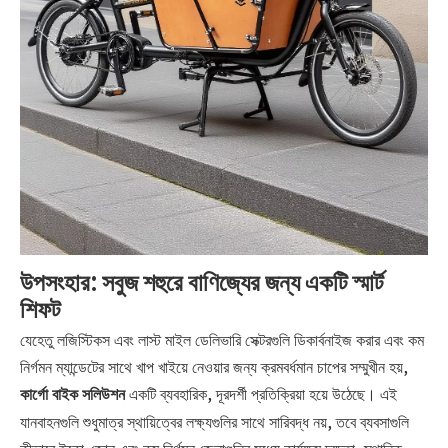
উপসংহার: সবুজ শহুরে বাণিজ্যের জন্য একটি স্মার্ট
শিফট
যেহেতু লজিস্টিকস এবং লাস্ট মাইল ডেলিভারি সেক্টরগুলি ডিকার্বনাইজ করার এবং কম
নির্গমন ম্যান্ডেটের সাথে খাপ খাইয়ে নেওয়ার জন্য ক্রমবর্ধমান চাপের সম্মুখীন হয়,
একটি ব্যবহারিক, দূরদর্শী প্রতিক্রিয়া হয়ে উঠেছে। এই
কার্গো বাইক সলিউশন
যানবাহনগুলি শুধুমাত্র স্থায়িত্বের লক্ষ্যগুলির সাথে সারিবদ্ধ নয়, তবে ব্যবসাগুলি
কীভাবে ইকো-জোন এবং কম নির্গমন জেলাগুলির মধ্যে কার্যক্ষম দক্ষতা, স্থানিক