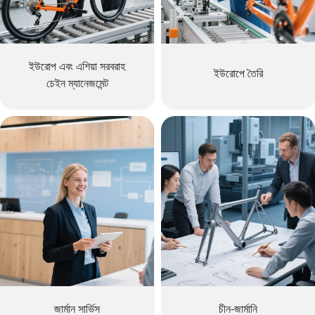
ইউরোপ এবং এশিয়া সরবরাহ
ইউরোপে তৈরি
চেইন ম্যানেজমেন্ট
জার্মান সার্ভিস
চীন-জার্মানি