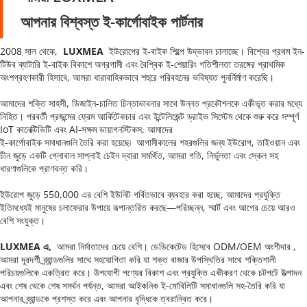
আপনার বিশ্বস্ত ই-কার্গোবাইক পার্টনার
2008 সাল থেকে,  
LUXMEA 
 ইউরোপের ই-বাইক শিল্পে উদ্ভাবন চালাচ্ছে। বিশ্বের প্রথম ইন-
টিউব ব্যাটারি ই-বাইক বিকাশে অগ্রগামী এবং বৈশ্বিক ই-শেয়ারিং গতিশীলতা তরঙ্গের প্রাথমিক 
অংশগ্রহণকারী হিসাবে, আমরা ধারাবাহিকভাবে শহুরে পরিবহনের ভবিষ্যত পুনর্নির্মাণ করেছি।
আমাদের শক্তি সাহসী, ডিজাইন-চালিত চিন্তাভাবনার সাথে উন্নত প্রকৌশলকে একীভূত করার মধ্যে 
নিহিত। পরবর্তী প্রজন্মের ফ্রেম আর্কিটেকচার এবং ইন্টেলিজেন্ট ড্রাইভ সিস্টেম থেকে শুরু করে সম্পূর্ণ 
IoT কানেক্টিভিটি এবং AI-সক্ষম ডায়াগনস্টিকস, আমাদের 
ই-কার্গোবাইক সমাধানগুলি তৈরি করা হয়েছে৷ 
 আগামীকালের শহরগুলির জন্য ইউরোপ, তাইওয়ান এবং 
চীন জুড়ে একটি গ্লোবাল সাপ্লাই চেইন দ্বারা সমর্থিত, আমরা গতি, নির্ভুলতা এবং স্কেল সহ 
ধারণাগুলিকে প্রাণবন্ত করি।
ইউরোপ জুড়ে 550,000 এর বেশি ইউনিট গর্বিতভাবে ব্যবহার করা হচ্ছে, আমাদের প্রযুক্তি 
ইতিমধ্যেই মানুষের চলাফেরার উপায়ে রূপান্তরিত করছে—পরিচ্ছন্ন, স্মার্ট এবং আগের চেয়ে আরও 
বেশি সংযুক্ত।
LUXMEA এ,  
আমরা নির্মাতাদের চেয়ে বেশি। ডেডিকেটেড হিসেবে
 ODM/OEM অংশীদার 
, 
আমরা দূরদর্শী ব্র্যান্ডগুলির সাথে সহযোগিতা করি যা শক্ত বাজার উপস্থিতির সাথে শক্তিশালী 
পরিচয়গুলিকে একত্রিত করে। উপযোগী পণ্যের বিকাশ এবং প্রযুক্তি একীকরণ থেকে চটপটে উত্পাদন 
এবং শেষ থেকে শেষ সমর্থন পর্যন্ত, আমরা আইকনিক ই-মোবিলিটি সমাধানগুলি সহ-তৈরি করি যা 
আপনার ব্র্যান্ডকে প্রশস্ত করে এবং আপনার বৃদ্ধিকে ত্বরান্বিত করে।