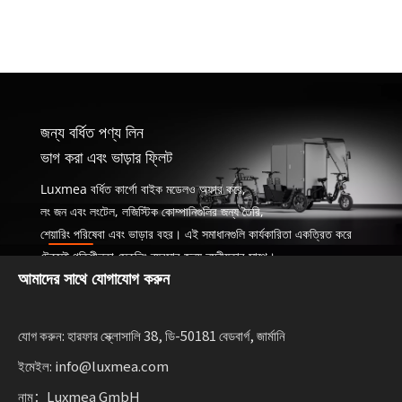
জন্য বর্ধিত পণ্য লিন
ভাগ করা এবং ভাড়ার ফ্লিট
Luxmea বর্ধিত কার্গো বাইক মডেলও অফার করে,
লং জন এবং লংটেল, লজিস্টিক কোম্পানিগুলির জন্য তৈরি,
শেয়ারিং পরিষেবা এবং ভাড়ার বহর। এই সমাধানগুলি কার্যকারিতা একত্রিত করে
টেকসই গতিশীলতা স্কেলিং ব্যবসার জন্য নমনীয়তার সাথে।
আমাদের সাথে যোগাযোগ করুন
যোগ করুন: হারফার স্ক্লোসালি 38, ডি-50181 বেডবার্গ, জার্মানি
ইমেইল: info@luxmea.com
নাম：Luxmea GmbH