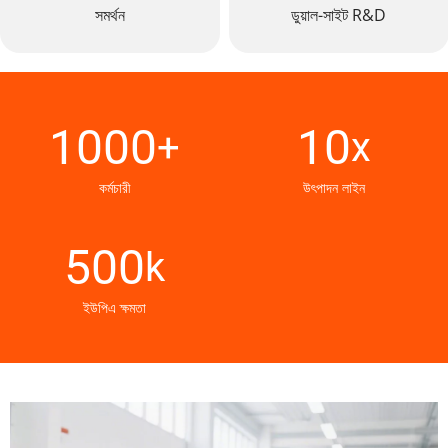
সমর্থন
ডুয়াল-সাইট R&D
1000
10
+
x
কর্মচারী
উৎপাদন লাইন
500
k
ইউপিএ ক্ষমতা