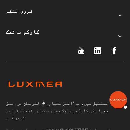
فوری لنکس
کارگو بائیک
مستقبل میں، ہم 'اعلیٰ معیار، �المی سطح پر اعلیٰ
معیار کی کارگو بائیک مصنوعات اور خدمات فراہم
کریں گے۔
کاپی رائٹ ©
2026
Luxmea GmbH. جملہ حقوق محفوظ