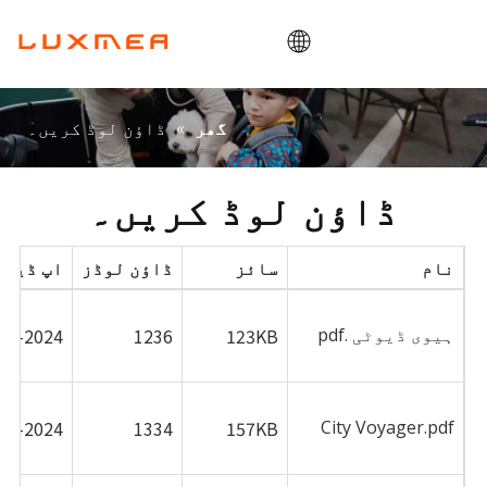
گھر
»
ڈاؤن لوڈ کریں۔
گھر
کمپنی
کارگو بائیک
ڈاؤن لوڈ کریں۔
افادیت
نام
سائز
ڈاؤن لوڈز
اپ ڈیٹ
ODM/OEM
بلاگ
ہیوی ڈیوٹی .pdf
123KB
1236
06-2024
رابطہ کریں۔
06-2024
1334
157KB
City Voyager.pdf