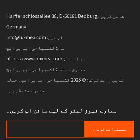
کو یکجا کرتے ہیں۔
پائیدار نقل و حرکت کی پیمائش کرنے والے کاروباروں
شامل کریں: Harffer schlossallee 38, D-50181 Bedburg,
کے لیے لچک کے ساتھ۔
Germany
ای میل: info@luxmea.com
نام: لکسمیا جی ایم بی ایچ
یو آر ایل: https://www.luxmea.com
تخلیق کنندہ: لکسمیا جی ایم بی ایچ
کاپی رائٹ نوٹس: © 2025 لکسمیا جی ایم بی ایچ۔ جملہ
حقوق محفوظ ہیں۔
ہمارے نیوز لیٹر کے لیے سائن اپ کریں۔
سبسکرائب کریں۔