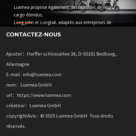
Luxmea propose également des modèles de vélos
cargo étendus,
Long John et Longtail, adaptés aux entreprises de
logistique,
CONTACTEZ-NOUS
services de partage et flottes de location. Ces
solutions combinent des fonctionnalités
avec flexibilité pour les entreprises qui font évoluer la
Ajouter：Harffer schlossallee 38, D-50181 Bedburg,
mobilité durable.
Allemagne
E-mail : info@luxmea.com
nom：Luxmea GmbH
url：https://www.luxmea.com
créateur：Luxmea GmbH
copyrightAvis：© 2025 Luxmea GmbH. Tous droits
réservés.