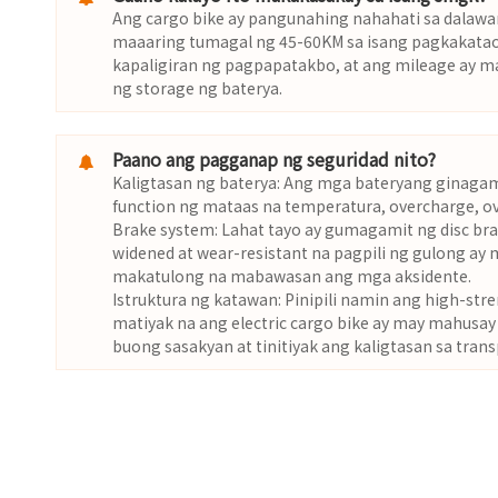
Ang cargo bike ay pangunahing nahahati sa dalawan
maaaring tumagal ng 45-60KM sa isang pagkakataon
kapaligiran ng pagpapatakbo, at ang mileage ay m
ng storage ng baterya.
Paano ang pagganap ng seguridad nito?
Kaligtasan ng baterya: Ang mga bateryang ginagam
function ng mataas na temperatura, overcharge, ove
Brake system: Lahat tayo ay gumagamit ng disc brake
widened at wear-resistant na pagpili ng gulong ay
makatulong na mabawasan ang mga aksidente.
Istruktura ng katawan: Pinipili namin ang high-st
matiyak na ang electric cargo bike ay may mahusay
buong sasakyan at tinitiyak ang kaligtasan sa tran