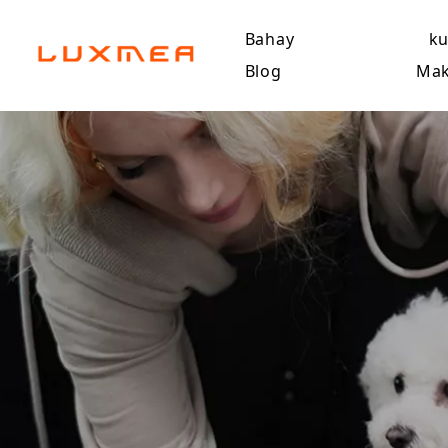
Bahay
k
Blog
Mak