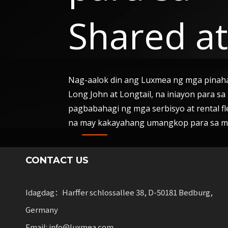
Shared at
Nag-aalok din ang Luxmea ng mga pinah
Long John at Longtail, na iniayon para s
pagbabahagi ng mga serbisyo at rental fl
na may kakayahang umangkop para sa mg
CONTACT US
Idagdag：Harffer schlossallee 38, D-50181 Bedburg,
Germany
Email: info@luxmea.com