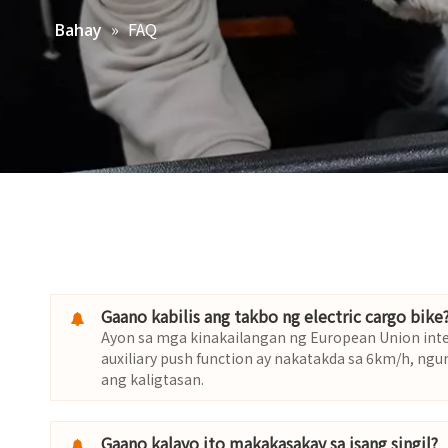
»
FAQ
Bahay
Gaano kabilis ang takbo ng electric cargo bike
Ayon sa mga kinakailangan ng European Union inte
auxiliary push function ay nakatakda sa 6km/h, ng
ang kaligtasan.
Gaano kalayo ito makakasakay sa isang singil?