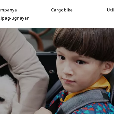
umpanya
Cargobike
Uti
ipag-ugnayan