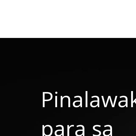
Pinalawak
para sa