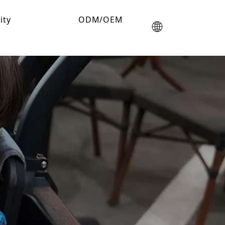
lity
ODM/OEM