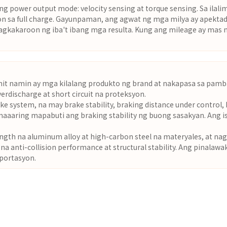
g power output mode: velocity sensing at torque sensing. Sa ilal
 sa full charge. Gayunpaman, ang agwat ng mga milya ay apektado
agkakaroon ng iba't ibang mga resulta. Kung ang mileage ay mas 
it namin ay mga kilalang produkto ng brand at nakapasa sa pamb
rdischarge at short circuit na proteksyon.
 system, na may brake stability, braking distance under control, h
 maaaring mapabuti ang braking stability ng buong sasakyan. Ang 
rength na aluminum alloy at high-carbon steel na materyales, at 
 na anti-collision performance at structural stability. Ang pinal
sportasyon.