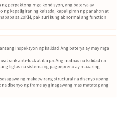
im ng perpektong mga kondisyon, ang baterya ay
 ng kapaligiran ng kalsada, kapaligiran ng panahon at
mababa sa 20KM, pakisuri kung abnormal ang function
ansang inspeksyon ng kalidad. Ang baterya ay may mga
eat sink anti-lock at iba pa. Ang mataas na kalidad na
isang ligtas na sistema ng pagpepreno ay maaaring
nagsasagawa ng makatwirang structural na disenyo upang
awak na disenyo ng frame ay ginagawang mas matatag ang