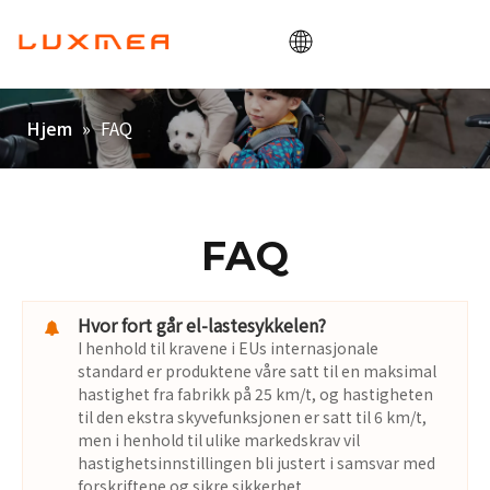
Hjem
»
FAQ
Hjem
Bedrift
Lastesykkel
Utility
FAQ
ODM/OEM
Blogg
Hvor fort går el-lastesykkelen?
I henhold til kravene i EUs internasjonale
Kontakt
standard er produktene våre satt til en maksimal
hastighet fra fabrikk på 25 km/t, og hastigheten
til den ekstra skyvefunksjonen er satt til 6 km/t,
men i henhold til ulike markedskrav vil
hastighetsinnstillingen bli justert i samsvar med
forskriftene og sikre sikkerhet.