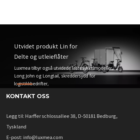
Utvidet produkt Lin for
Delte og utleieflåter
Luxmea tilbyr også utvidede lastesykkelmodeller,
Long John og Longtail, skreddersydd for
logistikkbedrifter,
deletjenester og utleieflåter. Disse løsningene
KONTAKT OSS
kombinerer funksjonalitet
med fleksibilitet for bedrifter som skalerer bærekraftig
mobilitet.
Legg til: Harffer schlossallee 38, D-50181 Bedburg,
Tyskland
E-post: info@luxmea.com