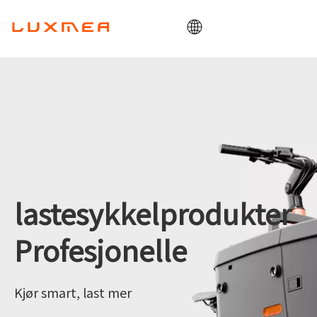
Hjem
Bedrift
Lastesykkel
Utility
ODM/OEM
Blogg
lastesykkelprodukter
Kontakt
Profesjonelle
Kjør smart, last mer