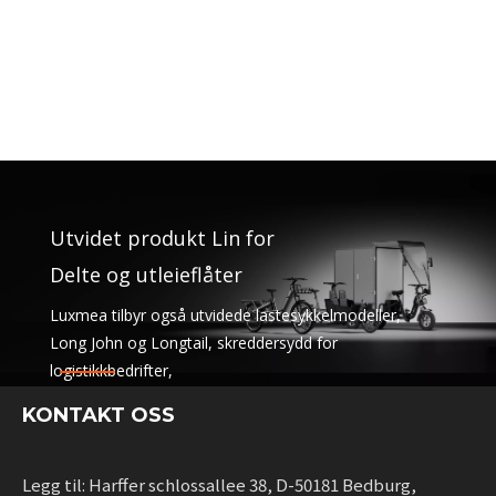
Utvidet produkt Lin for
Delte og utleieflåter
Luxmea tilbyr også utvidede lastesykkelmodeller,
Long John og Longtail, skreddersydd for
logistikkbedrifter,
deletjenester og utleieflåter. Disse løsningene
KONTAKT OSS
kombinerer funksjonalitet
med fleksibilitet for bedrifter som skalerer bærekraftig
mobilitet.
Legg til: Harffer schlossallee 38, D-50181 Bedburg,