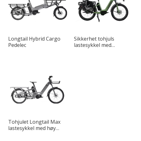
Longtail Hybrid Cargo
Sikkerhet tohjuls
Pedelec
lastesykkel med
avtakbart babysete
Tohjulet Longtail Max
lastesykkel med høy
kapasitet for
bytransport