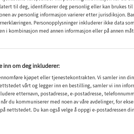
atert til deg, identifiserer deg personlig eller kan brukes til
nen av personlig informasjon varierer etter jurisdiksjon. Ba
rnerklæringen. Personopplysninger inkluderer ikke data som e
nten i kombinasjon med annen informasjon eller på annen måte
 inn om deg inkluderer:
gjennomføre kjøpet eller tjenestekontrakten. Vi samler inn di
ttstedet vårt og legger inn en bestilling, samler vi inn inf
nkludere etternavn, postadresse, e-postadresse, telefonnumm
n når du kommuniserer med noen av våre avdelinger, for eksem
på nettstedet. Du kan også velge å oppgi e-postadressen din