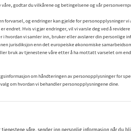
 våre, godtar du vilkårene og betingelsene og vår personvernp
en forvarsel, og endringer kan gjelde for personopplysninger vi
r endret. Hvis vi gjør endringer, vil vi varsle deg ved å revidere 
r i hvordan vi samler inn, bruker eller avslører din personlige 
n annen jurisdiksjon enn det europeiske økonomiske samarbeidso
 eller bruk av tjenestene våre etter å ha mottatt varselet om end
illeggsinformasjon om håndteringen av personopplysninger for sp
re valg om hvordan vi behandler personopplysningene dine.
r tjenestene våre, sender inn personlig informasjon når du b