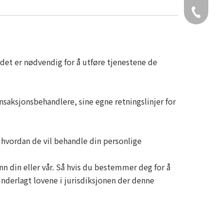
+49 159
 det er nødvendig for å utføre tjenestene de
nsaksjonsbehandlere, sine egne retningslinjer for
å hvordan de vil behandle din personlige
enn din eller vår. Så hvis du bestemmer deg for å
underlagt lovene i jurisdiksjonen der denne