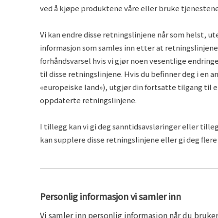
ved å kjøpe produktene våre eller bruke tjenestene
Vi kan endre disse retningslinjene når som helst, ut
informasjon som samles inn etter at retningslinjene e
forhåndsvarsel hvis vi gjør noen vesentlige endringe
til disse retningslinjene. Hvis du befinner deg i e
«europeiske land»), utgjør din fortsatte tilgang til
oppdaterte retningslinjene.
I tillegg kan vi gi deg sanntidsavsløringer eller t
kan supplere disse retningslinjene eller gi deg fle
Personlig informasjon vi samler inn
Vi samler inn personlig informasjon når du bruke