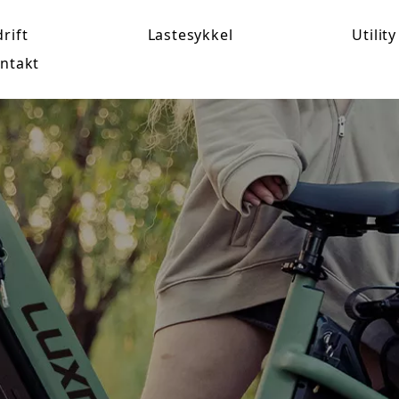
rift
Lastesykkel
Utility
ntakt