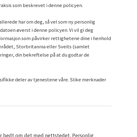
raksis som beskrevet i denne policyen.
 allerede har om deg, så vel som ny personlig
datoen øverst i denne policyen. Vi vil gi deg
informasjon som påvirker rettighetene dine i henhold
mrådet, Storbritannia eller Sveits (samlet
ringer, din bekreftelse på at du godtar de
esifikke deler av tjenestene våre. Slike merknader
lir bedt om det med nettstedet. Personlig