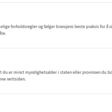
lige forholdsregler og følger bransjens beste praksis for å s
åte.
 du er minst myndighetsalder i staten eller provinsen du bor 
nne nettsiden.