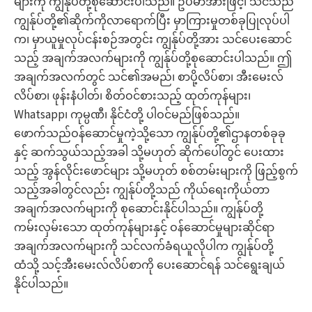
များကို ကျွန်ုပ်တို့စုဆောင်းပါသည်။ ဥပမာအားဖြင့်၊ သင်သည်
ကျွန်ုပ်တို့၏ဆိုက်ကိုလာရောက်ပြီး မှာကြားမှုတစ်ခုပြုလုပ်ပါ
က၊ မှာယူမှုလုပ်ငန်းစဉ်အတွင်း ကျွန်ုပ်တို့အား သင်ပေးဆောင်
သည့် အချက်အလက်များကို ကျွန်ုပ်တို့စုဆောင်းပါသည်။ ဤ
အချက်အလက်တွင် သင်၏အမည်၊ စာပို့လိပ်စာ၊ အီးမေးလ်
လိပ်စာ၊ ဖုန်းနံပါတ်၊ စိတ်ဝင်စားသည့် ထုတ်ကုန်များ၊
Whatsapp၊ ကုမ္ပဏီ၊ နိုင်ငံတို့ ပါဝင်မည်ဖြစ်သည်။
ဖောက်သည်ဝန်ဆောင်မှုကဲ့သို့သော ကျွန်ုပ်တို့၏ဌာနတစ်ခုခု
နှင့် ဆက်သွယ်သည့်အခါ သို့မဟုတ် ဆိုက်ပေါ်တွင် ပေးထား
သည့် အွန်လိုင်းဖောင်များ သို့မဟုတ် စစ်တမ်းများကို ဖြည့်စွက်
သည့်အခါတွင်လည်း ကျွန်ုပ်တို့သည် ကိုယ်ရေးကိုယ်တာ
အချက်အလက်များကို စုဆောင်းနိုင်ပါသည်။ ကျွန်ုပ်တို့
ကမ်းလှမ်းသော ထုတ်ကုန်များနှင့် ဝန်ဆောင်မှုများဆိုင်ရာ
အချက်အလက်များကို သင်လက်ခံရယူလိုပါက ကျွန်ုပ်တို့
ထံသို့ သင့်အီးမေးလ်လိပ်စာကို ပေးဆောင်ရန် သင်ရွေးချယ်
နိုင်ပါသည်။