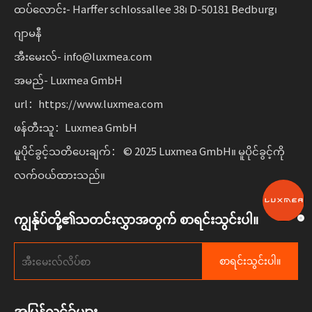
နည်းများသည် လုပ်ဆောင်နိုင်စွမ်းကို ပေါင်းစပ်ထားသည်။
ထပ်လောင်း- Harffer schlossallee 38၊ D-50181 Bedburg၊
စီးပွားရေးလုပ်ငန်းများအတွက် လိုက်လျောညီထွေရှိမှုနှင့်အတူ
ဂျာမနီ
စဉ်ဆက်မပြတ်ရွေ့လျားနိုင်မှုကို ချဲ့ထွင်ပါ။
အီးမေးလ်- info@luxmea.com
အမည်- Luxmea GmbH
url：https://www.luxmea.com
ဖန်တီးသူ：Luxmea GmbH
မူပိုင်ခွင့်သတိပေးချက်： © 2025 Luxmea GmbH။ မူပိုင်ခွင့်ကို
လက်ဝယ်ထားသည်။
ကျွန်ုပ်တို့၏သတင်းလွှာအတွက် စာရင်းသွင်းပါ။
စာရင်းသွင်းပါ။
အမြန်လင့်ခ်များ