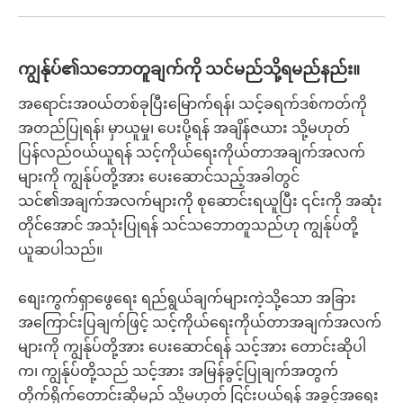
ကျွန်ုပ်၏သဘောတူချက်ကို သင်မည်သို့ရမည်နည်း။
အရောင်းအ၀ယ်တစ်ခုပြီးမြောက်ရန်၊ သင့်ခရက်ဒစ်ကတ်ကို
အတည်ပြုရန်၊ မှာယူမှု၊ ပေးပို့ရန် အချိန်ဇယား သို့မဟုတ်
ပြန်လည်ဝယ်ယူရန် သင့်ကိုယ်ရေးကိုယ်တာအချက်အလက်
များကို ကျွန်ုပ်တို့အား ပေးဆောင်သည့်အခါတွင်
သင်၏အချက်အလက်များကို စုဆောင်းရယူပြီး ၎င်းကို အဆုံး
တိုင်အောင် အသုံးပြုရန် သင်သဘောတူသည်ဟု ကျွန်ုပ်တို့
ယူဆပါသည်။
စျေးကွက်ရှာဖွေရေး ရည်ရွယ်ချက်များကဲ့သို့သော အခြား
အကြောင်းပြချက်ဖြင့် သင့်ကိုယ်ရေးကိုယ်တာအချက်အလက်
များကို ကျွန်ုပ်တို့အား ပေးဆောင်ရန် သင့်အား တောင်းဆိုပါ
က၊ ကျွန်ုပ်တို့သည် သင့်အား အမြန်ခွင့်ပြုချက်အတွက်
တိုက်ရိုက်တောင်းဆိုမည် သို့မဟုတ် ငြင်းပယ်ရန် အခွင့်အရေး