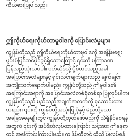
ကိုယ်စားပြုပါသည်။
ဤကိုယ်ရေးကိုယ်တာမူဝါဒကို ပြောင်းလဲမှုများ
ကျွန်ုပ်တို့သည် ဤကိုယ်ရေးကိုယ်တာမူဝါဒကို အချိန်မရွေး
မွမ်းမံပြင်ဆင်ပိုင်ခွင့်ရှိသောကြောင့် ၎င်းကို မကြာခဏ
ပြန်လည်သုံးသပ်ပါ။ ဝဘ်ဆိုဒ်သို့ ပို့စ်တင်သည့်အခါ
အပြောင်းအလဲများနှင့် ရှင်းလင်းချက်များသည် ချက်ချင်း
အကျိုးသက်ရောက်ပါမည်။ ကျွန်ုပ်တို့သည် ဤမူဝါဒ၏
အကြောင်းအရာကို အပြောင်းအလဲတစ်စုံတစ်ရာ ပြုလုပ်ပါက၊
ကျွန်ုပ်တို့သည် မည်သည့်အချက်အလက်ကို စုဆောင်းထား
သနည်း၊ ၎င်းကို ကျွန်ုပ်တို့အသုံးပြုပုံနှင့် မည်သို့သော
အခြေအနေမျိုးတွင် ကျွန်ုပ်တို့ထုတ်ဖော်မည်ကို သိရှိနိုင်စေရန်
အတွက် ၎င်းကို အပ်ဒိတ်လုပ်ထားကြောင်း သင့်အား ဤနေရာ
တွင် အကြောင်းကြားပါမည်။ ကျွန်ုပ်တို့တွင် ထိုသို့ပြုလုပ်ရန်