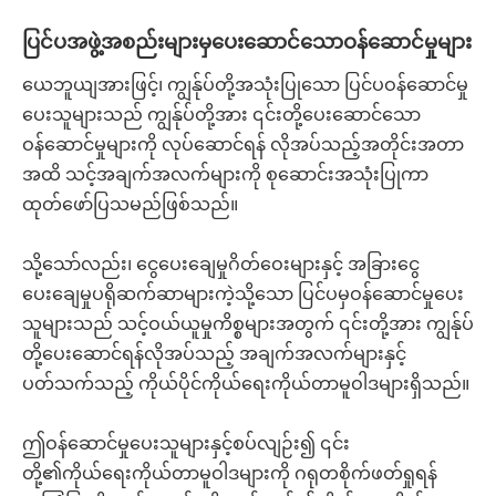
ပြင်ပအဖွဲ့အစည်းများမှပေးဆောင်သောဝန်ဆောင်မှုများ
ယေဘူယျအားဖြင့်၊ ကျွန်ုပ်တို့အသုံးပြုသော ပြင်ပဝန်ဆောင်မှု
ပေးသူများသည် ကျွန်ုပ်တို့အား ၎င်းတို့ပေးဆောင်သော
ဝန်ဆောင်မှုများကို လုပ်ဆောင်ရန် လိုအပ်သည့်အတိုင်းအတာ
အထိ သင့်အချက်အလက်များကို စုဆောင်းအသုံးပြုကာ
ထုတ်ဖော်ပြသမည်ဖြစ်သည်။
သို့သော်လည်း၊ ငွေပေးချေမှုဂိတ်ဝေးများနှင့် အခြားငွေ
ပေးချေမှုပရိုဆက်ဆာများကဲ့သို့သော ပြင်ပမှဝန်ဆောင်မှုပေး
သူများသည် သင့်ဝယ်ယူမှုကိစ္စများအတွက် ၎င်းတို့အား ကျွန်ုပ်
တို့ပေးဆောင်ရန်လိုအပ်သည့် အချက်အလက်များနှင့်
ပတ်သက်သည့် ကိုယ်ပိုင်ကိုယ်ရေးကိုယ်တာမူဝါဒများရှိသည်။
ဤဝန်ဆောင်မှုပေးသူများနှင့်စပ်လျဉ်း၍ ၎င်း
တို့၏ကိုယ်ရေးကိုယ်တာမူဝါဒများကို ဂရုတစိုက်ဖတ်ရှုရန်