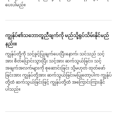
ပေးပါမည်။
ကျွန်ုပ်၏သဘောတူညီချက်ကို မည်သို့ရုပ်သိမ်းနိုင်မည်
နည်း။
ကျွန်ုပ်တို့ကို သင့်ခွင့်ပြုချက်ပေးပြီးနောက်၊ သင်သည် သင့်
အား စိတ်ပြောင်းသွားပြီး သင့်အား ဆက်သွယ်ခြင်း၊ သင့်
အချက်အလက်များကို စုဆောင်းခြင်း သို့မဟုတ် ထုတ်ဖော်
ခြင်းအား ကျွန်ုပ်တို့အား ဆက်သွယ်ခြင်းမပြုတော့ပါက ကျွန်ုပ်
တို့ထံ ဆက်သွယ်ခြင်းဖြင့် ကျွန်ုပ်တို့ထံ အကြောင်းကြားနိုင်
ပါသည်။