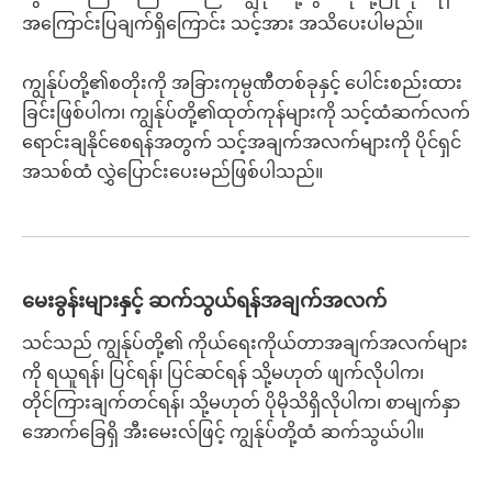
အကြောင်းပြချက်ရှိကြောင်း သင့်အား အသိပေးပါမည်။
ကျွန်ုပ်တို့၏စတိုးကို အခြားကုမ္ပဏီတစ်ခုနှင့် ပေါင်းစည်းထား
ခြင်းဖြစ်ပါက၊ ကျွန်ုပ်တို့၏ထုတ်ကုန်များကို သင့်ထံဆက်လက်
ရောင်းချနိုင်စေရန်အတွက် သင့်အချက်အလက်များကို ပိုင်ရှင်
အသစ်ထံ လွှဲပြောင်းပေးမည်ဖြစ်ပါသည်။
မေးခွန်းများနှင့် ဆက်သွယ်ရန်အချက်အလက်
သင်သည် ကျွန်ုပ်တို့၏ ကိုယ်ရေးကိုယ်တာအချက်အလက်များ
ကို ရယူရန်၊ ပြင်ရန်၊ ပြင်ဆင်ရန် သို့မဟုတ် ဖျက်လိုပါက၊
တိုင်ကြားချက်တင်ရန်၊ သို့မဟုတ် ပိုမိုသိရှိလိုပါက၊ စာမျက်နှာ
အောက်ခြေရှိ အီးမေးလ်ဖြင့် ကျွန်ုပ်တို့ထံ ဆက်သွယ်ပါ။