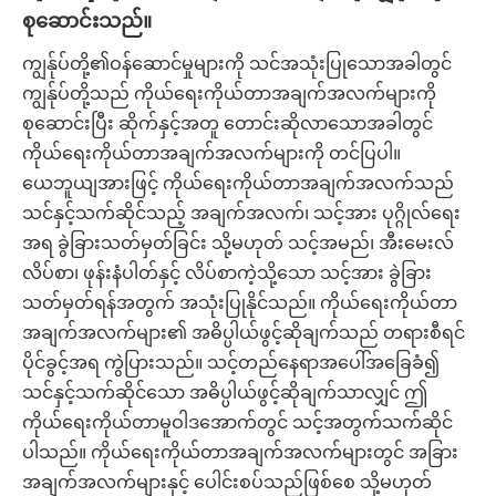
စုဆောင်းသည်။
ကျွန်ုပ်တို့၏ဝန်ဆောင်မှုများကို သင်အသုံးပြုသောအခါတွင်
ကျွန်ုပ်တို့သည် ကိုယ်ရေးကိုယ်တာအချက်အလက်များကို
စုဆောင်းပြီး ဆိုက်နှင့်အတူ တောင်းဆိုလာသောအခါတွင်
ကိုယ်ရေးကိုယ်တာအချက်အလက်များကို တင်ပြပါ။
ယေဘူယျအားဖြင့် ကိုယ်ရေးကိုယ်တာအချက်အလက်သည်
သင်နှင့်သက်ဆိုင်သည့် အချက်အလက်၊ သင့်အား ပုဂ္ဂိုလ်ရေး
အရ ခွဲခြားသတ်မှတ်ခြင်း သို့မဟုတ် သင့်အမည်၊ အီးမေးလ်
လိပ်စာ၊ ဖုန်းနံပါတ်နှင့် လိပ်စာကဲ့သို့သော သင့်အား ခွဲခြား
သတ်မှတ်ရန်အတွက် အသုံးပြုနိုင်သည်။ ကိုယ်ရေးကိုယ်တာ
အချက်အလက်များ၏ အဓိပ္ပါယ်ဖွင့်ဆိုချက်သည် တရားစီရင်
ပိုင်ခွင့်အရ ကွဲပြားသည်။ သင့်တည်နေရာအပေါ်အခြေခံ၍
သင်နှင့်သက်ဆိုင်သော အဓိပ္ပါယ်ဖွင့်ဆိုချက်သာလျှင် ဤ
ကိုယ်ရေးကိုယ်တာမူဝါဒအောက်တွင် သင့်အတွက်သက်ဆိုင်
ပါသည်။ ကိုယ်ရေးကိုယ်တာအချက်အလက်များတွင် အခြား
အချက်အလက်များနှင့် ပေါင်းစပ်သည်ဖြစ်စေ သို့မဟုတ်