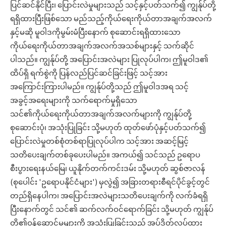
ပြင်ဆင်နိုင်ပြီး၊ ပြောင်းလဲမှုများသည် သင့်နှင့်ပတ်သက်၍ ကျွန်ုပ်တို့
ရရှိထားပြီးဖြစ်သော မည်သည့်ကိုယ်ရေးကိုယ်တာအချက်အလက်
နှင့်မဆို မူဝါဒကိုမွမ်းမံပြီးနောက် စုဆောင်းရရှိထားသော
ကိုယ်ရေးကိုယ်တာအချက်အလက်အသစ်များနှင့် သက်ဆိုင်
ပါသည်။ ကျွန်ုပ်တို့ အပြောင်းအလဲများ ပြုလုပ်ပါက၊ ဤမူဝါဒ၏
ထိပ်ရှိ ရက်စွဲကို ပြန်လည်ပြင်ဆင်ခြင်းဖြင့် သင့်အား
အကြောင်းကြားပါမည်။ ကျွန်ုပ်တို့သည် ဤမူဝါဒအရ သင့်
အခွင့်အရေးများကို သက်ရောက်မှုရှိသော
သင်၏ကိုယ်ရေးကိုယ်တာအချက်အလက်များကို ကျွန်ုပ်တို့
စုဆောင်းပုံ၊ အသုံးပြုခြင်း သို့မဟုတ် ထုတ်ဖော်ပုံနှင့်ပတ်သက်၍
ပြောင်းလဲမှုတစ်စုံတစ်ရာပြုလုပ်ပါက သင့်အား အဆင့်မြင့်
သတိပေးချက်တစ်ခုပေးပါမည်။ အကယ်၍ သင်သည် ဥရောပ
စီးပွားရေးနယ်မြေ၊ ယူနိုက်တက်ကင်းဒမ်း သို့မဟုတ် ဆွစ်ဇာလန်
(စုပေါင်း 'ဥရောပနိုင်ငံများ') မှလွဲ၍ အခြားတရားစီရင်ပိုင်ခွင့်တွင်
တည်ရှိနေပါက၊ အပြောင်းအလဲများသတိပေးချက်ကို လက်ခံရရှိ
ပြီးနောက်တွင် သင်၏ ဆက်လက်ဝင်ရောက်ခြင်း သို့မဟုတ် ကျွန်ုပ်
တို့၏ဝန်ဆောင်မှုများကို အသုံးပြုခြင်းသည် အပ်ဒိတ်လုပ်ထား