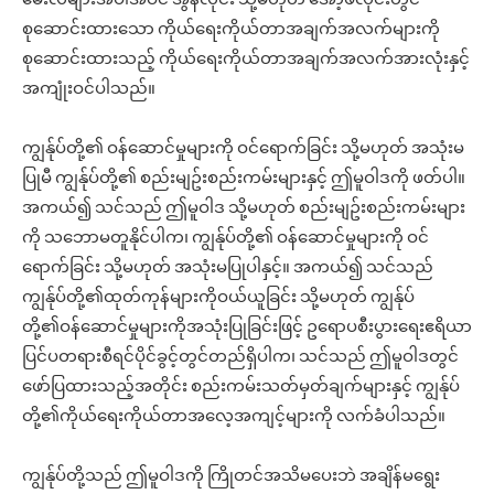
စုဆောင်းထားသော ကိုယ်ရေးကိုယ်တာအချက်အလက်များကို
စုဆောင်းထားသည့် ကိုယ်ရေးကိုယ်တာအချက်အလက်အားလုံးနှင့်
အကျုံးဝင်ပါသည်။
ကျွန်ုပ်တို့၏ ဝန်ဆောင်မှုများကို ဝင်ရောက်ခြင်း သို့မဟုတ် အသုံးမ
ပြုမီ ကျွန်ုပ်တို့၏ စည်းမျဥ်းစည်းကမ်းများနှင့် ဤမူဝါဒကို ဖတ်ပါ။
အကယ်၍ သင်သည် ဤမူဝါဒ သို့မဟုတ် စည်းမျဥ်းစည်းကမ်းများ
ကို သဘောမတူနိုင်ပါက၊ ကျွန်ုပ်တို့၏ ဝန်ဆောင်မှုများကို ဝင်
ရောက်ခြင်း သို့မဟုတ် အသုံးမပြုပါနှင့်။ အကယ်၍ သင်သည်
ကျွန်ုပ်တို့၏ထုတ်ကုန်များကိုဝယ်ယူခြင်း သို့မဟုတ် ကျွန်ုပ်
တို့၏ဝန်ဆောင်မှုများကိုအသုံးပြုခြင်းဖြင့် ဥရောပစီးပွားရေးဧရိယာ
ပြင်ပတရားစီရင်ပိုင်ခွင့်တွင်တည်ရှိပါက၊ သင်သည် ဤမူဝါဒတွင်
ဖော်ပြထားသည့်အတိုင်း စည်းကမ်းသတ်မှတ်ချက်များနှင့် ကျွန်ုပ်
တို့၏ကိုယ်ရေးကိုယ်တာအလေ့အကျင့်များကို လက်ခံပါသည်။
ကျွန်ုပ်တို့သည် ဤမူဝါဒကို ကြိုတင်အသိမပေးဘဲ အချိန်မရွေး