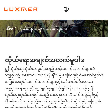
အိမ်
'
ကိုယ်ရေးအချက်အလက်မူဝါဒ
အိမ်
ကုမ္ပဏီ
ကုန်တင်ဘီး
ရှိမှာပေါ့။
ကိုယ်ရေးအချက်အလက်မူဝါဒ
ODM/OEM
ဘလော့
ဤကိုယ်ရေးကိုယ်တာမူဝါဒသည် သင့်အချက်အလက်များကို
'ကျွန်ုပ်တို့' စုဆောင်း၊ အသုံးပြုခြင်း၊ မျှဝေခြင်းနှင့် စီမံဆောင်ရွက်ပုံ
ဆက်သွယ်ရန်
အပြင် အဆိုပါအချက်အလက်များနှင့် သင်ဆက်စပ်နေသော
အခွင့်အရေးများနှင့် ရွေးချယ်မှုများကို ရှင်းပြထားသည်။ ဤ
ကိုယ်ရေးကိုယ်တာမူဝါဒသည် စာရေးသား၊ အီလက်ထရွန်နစ်နှင့်
ပါးစပ်ဆက်သွယ်မှု သို့မဟုတ် ကျွန်ုပ်တို့၏ဝဘ်ဆိုက်နှင့် အခြားအီး
မေးလ်များအပါအဝင် အွန်လိုင်း သို့မဟုတ် အော့ဖ်လိုင်းတွင်