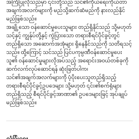
အကြံပြုလိုသည်မှာ ၎င်းတို့သည် သင်၏ကိုယ်ရေးကိုယ်တာ
အချက်အလက်များကို မည်သို့ဆက်ဆံမည်ကို နားလည်နိုင်
မည်ဖြစ်သည်။
အချို့သော ဝန်ဆောင်မှုပေးသူများ တည်ရှိနိုင်သည် သို့မဟုတ်
သင့်နှင့် ကျွန်ုပ်တို့နှင့် ကွဲပြားသော တရားစီရင်ပိုင်ခွင့်တွင်
တည်ရှိသော အဆောက်အအုံများ ရှိနေနိုင်သည်ကို သတိရသင့်
သည်။ ထို့ကြောင့် သင်သည် ပြင်ပကုမ္ပဏီဝန်ဆောင်မှုပေး
သူ၏ ဝန်ဆောင်မှုများလိုအပ်သည့် အရောင်းအ၀ယ်တစ်ခုကို
ဆက်လက်လုပ်ဆောင်ရန် ဆုံးဖြတ်ပါက၊
သင်၏အချက်အလက်များကို ပံ့ပိုးပေးသူတည်ရှိသည့်
တရားစီရင်ပိုင်ခွင့်ဥပဒေများ သို့မဟုတ် ၎င်း၏စက်ရုံများ
တည်ရှိသည့် စီရင်ပိုင်ခွင့်အာဏာ၏ ဥပဒေများဖြင့် အုပ်ချုပ်
မည်ဖြစ်သည်။
လုံခြုံရေး