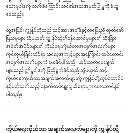
သောမူဝါဒကို လက်ခံကြောင်း သင်၏အသိအမှတ်ပြုမှုကို ခံယူ
စေသည်။
ထို့အပြင်၊ ကျွန်ုပ်တို့သည် သင့်အား အချိန်နှင့်တပြေးညီ ထုတ်ဖော်
ပြသမှုများ သို့မဟုတ် ကျွန်ုပ်တို့၏ဝန်ဆောင်မှုများ၏ သီးခြား
အစိတ်အပိုင်းများ၏ ကိုယ်ရေးကိုယ်တာအချက်အလက်များ
ကိုင်တွယ်ခြင်းဆိုင်ရာ အလေ့အကျင့်များအကြောင်း ထပ်လောင်း
အချက်အလက်များကို ပေးနိုင်ပါသည်။ ယင်းသတိပေးချက်
များသည် ဤမူဝါဒကို ဖြည့်စွက်နိုင်သည် သို့မဟုတ် သင့်
ကိုယ်ရေးကိုယ်တာအချက်အလက်များကို ကျွန်ုပ်တို့လုပ်ဆောင်ပုံ
နှင့်ပတ်သက်သည့် နောက်ထပ်ရွေးချယ်စရာများ ပေးဆောင်နိုင်
ပါသည်။
ကိုယ်ရေးကိုယ်တာ အချက်အလက်များကို ကျွန်ုပ်တို့