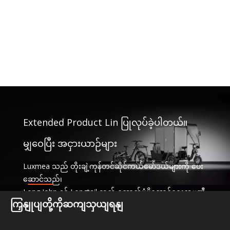
Extended Product Lin ပြုလုပ်ခဲ့ပါတယ်။
မျှဝေပြီး အငှားယာဉ်များ
Luxmea သည် တိုးချဲ့ကုန်တင်ဆိုင်ကယ်မော်ဒယ်များကို ပေး
ဆောင်သည်၊
Long John နှင့် Longtail သည် ထောက်ပံ့ပို့ဆောင်ရေးကုမ္ပဏီ
ကြှနျုပျတို့ကိုဆကျသှယျရနျ
များအတွက် အံဝင်ခွင်ကျဖြစ်ပြီး၊
ဝန်ဆောင်မှုများနှင့် အငှားယာဉ်များကို မျှဝေခြင်း။ ဤဖြေရှင်း