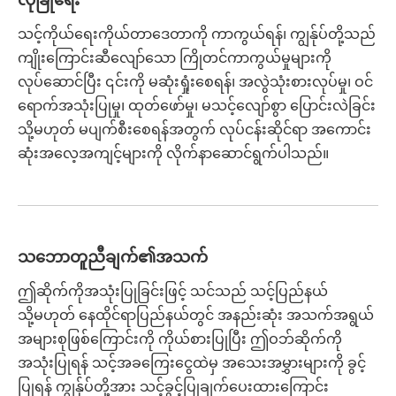
သင့်ကိုယ်ရေးကိုယ်တာဒေတာကို ကာကွယ်ရန်၊ ကျွန်ုပ်တို့သည်
ကျိုးကြောင်းဆီလျော်သော ကြိုတင်ကာကွယ်မှုများကို
လုပ်ဆောင်ပြီး ၎င်းကို မဆုံးရှုံးစေရန်၊ အလွဲသုံးစားလုပ်မှု၊ ဝင်
ရောက်အသုံးပြုမှု၊ ထုတ်ဖော်မှု၊ မသင့်လျော်စွာ ပြောင်းလဲခြင်း
သို့မဟုတ် မပျက်စီးစေရန်အတွက် လုပ်ငန်းဆိုင်ရာ အကောင်း
ဆုံးအလေ့အကျင့်များကို လိုက်နာဆောင်ရွက်ပါသည်။
သဘောတူညီချက်၏အသက်
ဤဆိုက်ကိုအသုံးပြုခြင်းဖြင့် သင်သည် သင့်ပြည်နယ်
သို့မဟုတ် နေထိုင်ရာပြည်နယ်တွင် အနည်းဆုံး အသက်အရွယ်
အများစုဖြစ်ကြောင်းကို ကိုယ်စားပြုပြီး ဤဝဘ်ဆိုက်ကို
အသုံးပြုရန် သင့်အခကြေးငွေထဲမှ အသေးအမွှားများကို ခွင့်
ပြုရန် ကျွန်ုပ်တို့အား သင့်ခွင့်ပြုချက်ပေးထားကြောင်း