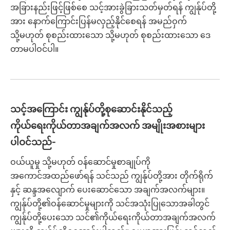
အခြားနည်းဖြင့်ဖြစ်စေ သင့်အားခွဲခြားသတ်မှတ်ရန် ကျွန်ုပ်တို့
အား နောက်ကြောင်းပြန်မလှည့်နိုင်စေရန် အမည်ဝှက်
သို့မဟုတ် စုစည်းထားသော သို့မဟုတ် စုစည်းထားသော ဒေ
တာမပါဝင်ပါ။
သင့်အကြောင်း ကျွန်ုပ်တို့စုဆောင်းနိုင်သည့်
ကိုယ်ရေးကိုယ်တာအချက်အလက် အမျိုးအစားများ
ပါဝင်သည်-
ဝယ်ယူမှု သို့မဟုတ် ဝန်ဆောင်မှုစာချုပ်ကို
အကောင်အထည်ဖော်ရန် သင်သည် ကျွန်ုပ်တို့အား တိုက်ရိုက်
နှင့် ဆန္ဒအလျောက် ပေးဆောင်သော အချက်အလက်များ။
ကျွန်ုပ်တို့၏ဝန်ဆောင်မှုများကို သင်အသုံးပြုသောအခါတွင်
ကျွန်ုပ်တို့ပေးသော သင်၏ကိုယ်ရေးကိုယ်တာအချက်အလက်