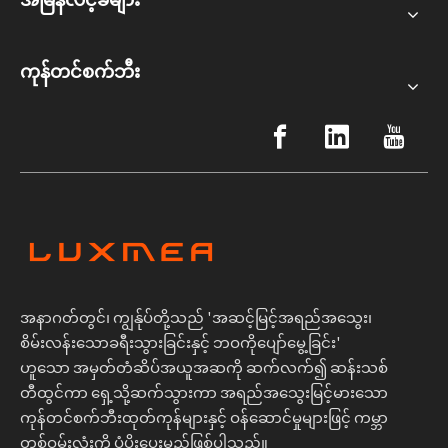
ကုန်တင်စက်ဘီး
အနာဂတ်တွင်၊ ကျွန်ုပ်တို့သည် 'အဆင့်မြင့်အရည်အသွေး၊
စိမ်းလန်းသောခရီးသွားခြင်းနှင့် ဘဝကိုပျော်မွေ့ခြင်း'
ဟူသော အမှတ်တံဆိပ်အယူအဆကို ဆက်လက်၍ ဆန်းသစ်
တီထွင်ကာ ရှေ့သို့ဆက်သွားကာ အရည်အသွေးမြင့်မားသော
ကုန်တင်စက်ဘီးထုတ်ကုန်များနှင့် ဝန်ဆောင်မှုများဖြင့် ကမ္ဘာ
တစ်ဝှမ်းလုံးကို ပံ့ပိုးပေးမည်ဖြစ်ပါသည်။