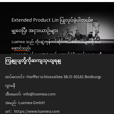
Extended Product Lin ပြုလုပ်ခဲ့ပါတယ်။
မျှဝေပြီး အငှားယာဉ်များ
Luxmea သည် တိုးချဲ့ကုန်တင်ဆိုင်ကယ်မော်ဒယ်များကို ပေး
ဆောင်သည်၊
Long John နှင့် Longtail သည် ထောက်ပံ့ပို့ဆောင်ရေးကုမ္ပဏီ
ကြှနျုပျတို့ကိုဆကျသှယျရနျ
များအတွက် အံဝင်ခွင်ကျဖြစ်ပြီး၊
ဝန်ဆောင်မှုများနှင့် အငှားယာဉ်များကို မျှဝေခြင်း။ ဤဖြေရှင်း
နည်းများသည် လုပ်ဆောင်နိုင်စွမ်းကို ပေါင်းစပ်ထားသည်။
ထပ်လောင်း- Harffer schlossallee 38၊ D-50181 Bedburg၊
စီးပွားရေးလုပ်ငန်းများအတွက် လိုက်လျောညီထွေရှိမှုနှင့်အတူ
ဂျာမနီ
စဉ်ဆက်မပြတ်ရွေ့လျားနိုင်မှုကို ချဲ့ထွင်ပါ။
အီးမေးလ်- info@luxmea.com
အမည်- Luxmea GmbH
url：https://www.luxmea.com