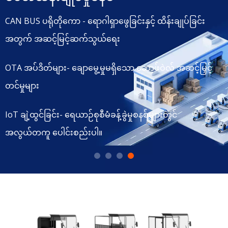
မြင်ကွင်းသုံးခု
CAN BUS ပရိုတိုကော - ရောဂါရှာဖွေခြင်းနှင့် ထိန်းချုပ်ခြင်း
ကုန်စည်ပို့ဆောင်ခြင်း - စွမ်းရည်မြင့် ကုန်စည်ပို့ဆောင်ခြင်း။
အတွက် အဆင့်မြင့်ဆက်သွယ်ရေး
ထုတ်ယူခြင်း - ထိရောက်သော စုဆောင်းခြင်းနှင့် ပို့ဆောင်ပေး
OTA အပ်ဒိတ်များ- ချောမွေ့မှုမရှိသော ဆော့ဖ်ဝဲလ် အဆင့်မြှင့်
ခြင်း
တင်မှုများ
ခရီးသည်- Mobility Service အတွက် လိုက်လျောညီထွေဖြစ်
IoT ချဲ့ထွင်ခြင်း- ရေယာဉ်စုစီမံခန့်ခွဲမှုစနစ်များတွင်
အောင်
အလွယ်တကူ ပေါင်းစည်းပါ။