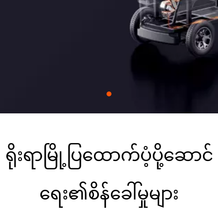
ကုန်တင်စက်ဘီးများမှတဆင့် ရွေ့လျားသွားလာမှု
အကူးအပြောင်းကို မောင်းနှင်ပေးပါသည်။ ကျွန်ုပ်တို့၏
စီးပွားဖြစ်ဖြေရှင်းချက်များသည် မတူညီသောမြို့ပြလုပ်ငန်း
များတွင် လိုက်လျောညီထွေရှိသော၊ ချောမွေ့စွာပေါင်းစည်းမှု
ကို ပံ့ပိုးပေးပါသည်။
ရိုးရာမြို့ပြထောက်ပံ့ပို့ဆောင်
ရေး၏စိန်ခေါ်မှုများ