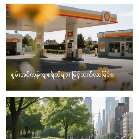
စွမ်းအင်ကုန်ကျစရိတ်များ မြင့်တက်လာခြင်း။