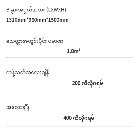
B
နွားအရွယ်အစား (LXWXH)
1310mm*960mm*1500mm
သေတ္တာအတွင်းပိုင်း ပမာဏ
1.8m³
ကန့်သတ်အလေးချိန်
200 ကီလိုဂရမ်
အလေးချိန်
400 ကီလိုဂရမ်