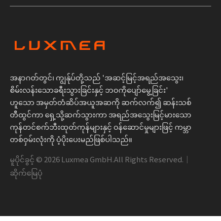
အနာဂတ်တွင်၊ ကျွန်ုပ်တို့သည် 'အဆင့်မြင့်အရည်အသွေး၊
စိမ်းလန်းသောခရီးသွားခြင်းနှင့် ဘဝကိုပျော်မွေ့ခြင်း'
ဟူသော အမှတ်တံဆိပ်အယူအဆကို ဆက်လက်၍ ဆန်းသစ်
တီထွင်ကာ ရှေ့သို့ဆက်သွားကာ အရည်အသွေးမြင့်မားသော
ကုန်တင်စက်ဘီးထုတ်ကုန်များနှင့် ဝန်ဆောင်မှုများဖြင့် ကမ္ဘာ
တစ်ဝှမ်းလုံးကို ပံ့ပိုးပေးမည်ဖြစ်ပါသည်။
မူပိုင်ခွင့် ©
2026
Luxmea GmbH.All Rights Reserved.｜
ဆိုက်မြေပုံ