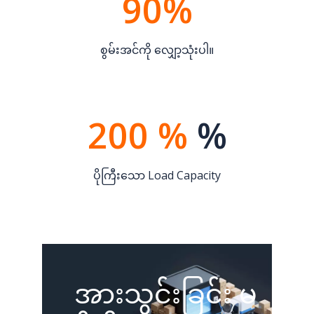
90%
စွမ်းအင်ကို လျှော့သုံးပါ။
200 %
%
ပိုကြီးသော Load Capacity
အားသွင်းခြင်း မ