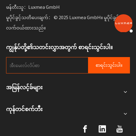
ဖန်တီးသူ：Luxmea GmbH
မူပိုင်ခွင့်သတိပေးချက်： © 2025 Luxmea GmbH။ မူပိုင်ခွင့်ကို
လက်ဝယ်ထားသည်။
ကျွန်ုပ်တို့၏သတင်းလွှာအတွက် စာရင်းသွင်းပါ။
စာရင်းသွင်းပါ။
အမြန်လင့်ခ်များ
ကုန်တင်စက်ဘီး