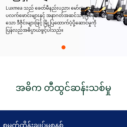
Luxmea သည် ခေတ်မီနည်းပညာ၊ မော်ဂျူလာ
ပလက်ဖောင်းများနှင့် အနာဂတ်အဆင်သင့်ဖြစ်နိုင်
သော ဒီဇိုင်းများဖြင့် မြို့ပြထောက်ပံ့ပို့ဆောင်မှုကို
ပြန်လည်အဓိပ္ပာယ်ဖွင့်ပါသည်။
အဓိက တီထွင်ဆန်းသစ်မှု
စမတ်ထိန်းချုပ်မှုစနစ်