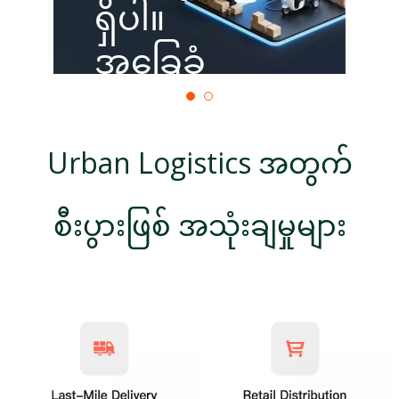
ရှိပါ။
အခြေခံ
အဆောက်အဦ
များ လိုအပ်
Urban Logistics အတွက်
သည်။
စီးပွားဖြစ် အသုံးချမှုများ