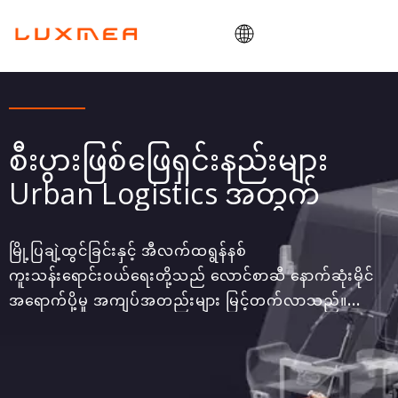
အိမ်
ကုမ္ပဏီ
စီးပွားဖြစ်ဖြေရှင်းနည်းများ
ကုန်တင်ဘီး
Urban Logistics အတွက်
ရှိမှာပေါ့။
ODM/OEM
မြို့ပြချဲ့ထွင်ခြင်းနှင့် အီလက်ထရွန်နစ်
ဘလော့
ကူးသန်းရောင်းဝယ်ရေးတို့သည် လောင်စာဆီ နောက်ဆုံးမိုင်
ဆက်သွယ်ရန်
အရောက်ပို့မှု အကျပ်အတည်းများ မြင့်တက်လာသည်။
သဘာဝပတ်ဝန်းကျင်ဆိုင်ရာ စည်းမျဉ်းများဖြင့် ပြင်းထန်လာ
သည်။ Luxmea သည် chainless serial hybrid
powertrain နှင့် modular design ဖြင့် တပ်ဆင်ထားသော