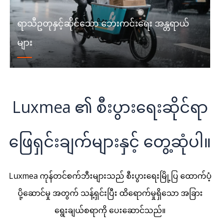
ရာသီဥတုနှင့်ဆိုင်သော ဘေးကင်းရေး အန္တရာယ်
များ
Luxmea ၏ စီးပွားရေးဆိုင်ရာ
ဖြေရှင်းချက်များနှင့် တွေ့ဆုံပါ။
Luxmea ကုန်တင်စက်ဘီးများသည် စီးပွားရေးမြို့ပြ
ထောက်ပံ့
ပို့ဆောင်မှု အတွက် သန့်ရှင်းပြီး ထိရောက်မှုရှိသော အခြား
ရွေးချယ်စရာကို ပေးဆောင်သည်။