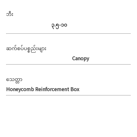
ဘီး
၃.၅-၁၀
ဆက်စပ်ပစ္စည်းများ
Canopy
သေတ္တာ
Honeycomb Reinforcement Box