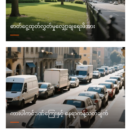
ဓာတ်ငွေ့ထုတ်လွှတ်မှုလျှော့ချရေးဖိအား
ကားပါကင်ဒဏ်ကြေးနှင့် နေရာကန့်သတ်ချက်