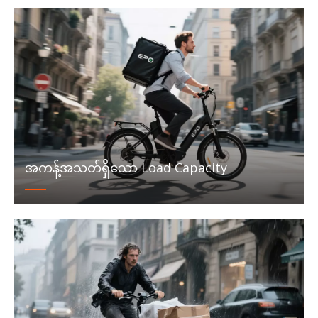
အကန့်အသတ်ရှိသော Load Capacity