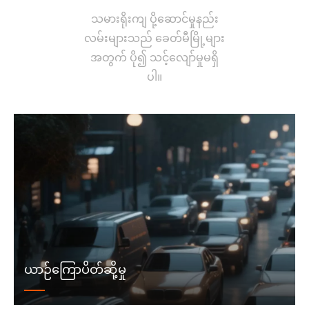
သမားရိုးကျ ပို့ဆောင်မှုနည်း
လမ်းများသည် ခေတ်မီမြို့များ
အတွက် ပို၍ သင့်လျော်မှုမရှိ
ပါ။
ယာဉ်ကြောပိတ်ဆို့မှု