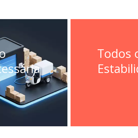
to
Todos 
cessária
Estabil