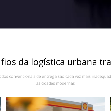
fios da logística urbana tra
dos convencionais de entrega são cada vez mais inadequa
as cidades modernas