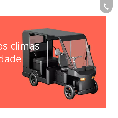
+49 159
os climas
idade