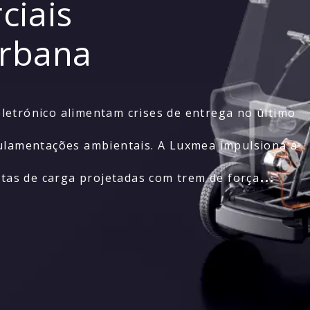
ciais
Urbana
letrónico alimentam crises de entrega no último
gulamentações ambientais. A Luxmea impulsiona a
letas de carga projetadas com trem de força
dular. Nossas soluções comerciais permitem uma
as operações urbanas.