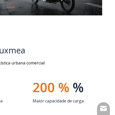
relacionados ao clima
 Luxmea
gística urbana comercial
200 %
%
ia
Maior capacidade de carga
info@lu