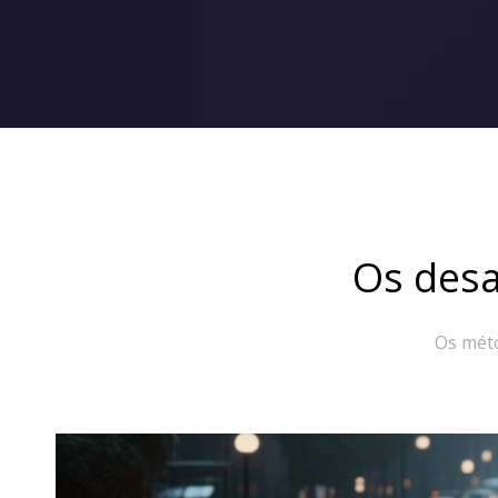
Os desa
Os méto