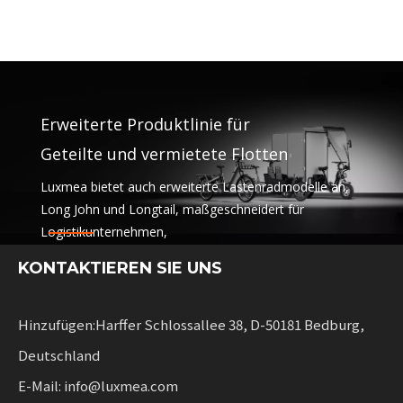
Erweiterte Produktlinie für
Geteilte und vermietete Flotten
Luxmea bietet auch erweiterte Lastenradmodelle an,
Long John und Longtail, maßgeschneidert für
Logistikunternehmen,
Sharing-Dienste und Mietflotten. Diese Lösungen
KONTAKTIEREN SIE UNS
vereinen Funktionalität
mit Flexibilität für Unternehmen, die nachhaltige
Mobilität skalieren.
Hinzufügen:Harffer Schlossallee 38, D-50181 Bedburg,
Deutschland
E-Mail: info@luxmea.com