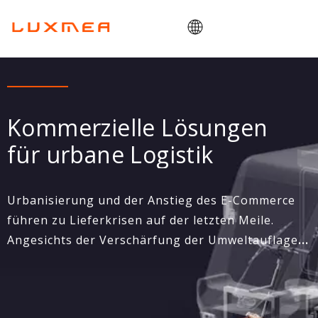
Heim
Unternehmen
Kommerzielle Lösungen
Lastenrad
für urbane Logistik
Dienstprogramm
ODM/OEM
Urbanisierung und der Anstieg des E-Commerce
Blog
führen zu Lieferkrisen auf der letzten Meile.
Kontakt
Angesichts der Verschärfung der Umweltauflagen.
Luxmea treibt den Mobilitätswandel durch
Lastenfahrräder voran, die mit einem kettenlosen
seriellen Hybridantriebsstrang und modularem