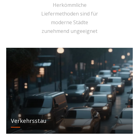
Herkömmliche
Liefermethoden sind für
moderne Städte
zunehmend ungeeignet
Verkehrsstau