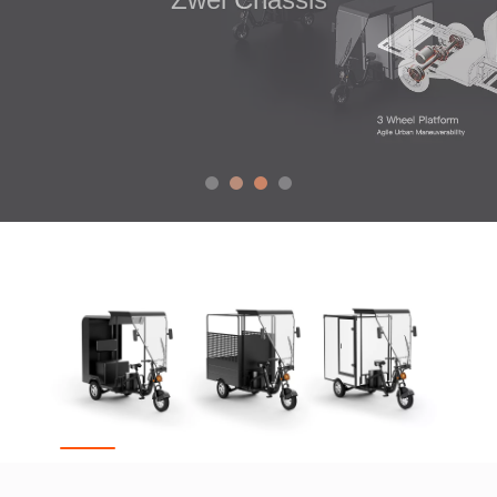
Abholung – Effiziente Abholung und Versendung
Passagier – Anpassbar für Mobilitätsdienste