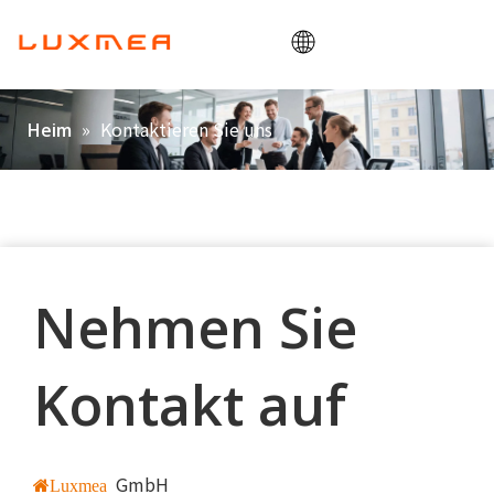
Heim
»
Kontaktieren Sie uns
Heim
Unternehmen
Lastenrad
Dienstprogramm
ODM/OEM
Nehmen Sie
Blog
Kontakt
Kontakt auf
GmbH
Luxmea