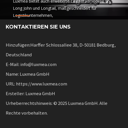
Luxmea bietet auch erweiterte Lastenradmodelle an,
Long John und Longtail, maßgeschneidert für
Logistikunternehmen,
Sharing-Dienste und Mietflotten. Diese Lösungen
KONTAKTIEREN SIE UNS
vereinen Funktionalität
mit Flexibilität für Unternehmen, die nachhaltige
Mobilität skalieren.
Hinzufügen:Harffer Schlossallee 38, D-50181 Bedburg,
Deutschland
E-Mail: info@luxmea.com
Name: Luxmea GmbH
URL: https://www.luxmea.com
Ersteller: Luxmea GmbH
Urheberrechtshinweis: © 2025 Luxmea GmbH. Alle
Rechte vorbehalten.