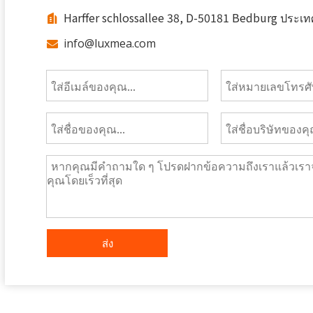
Harffer schlossallee 38, D-50181 Bedburg ประเท

info@luxmea.com

ส่ง