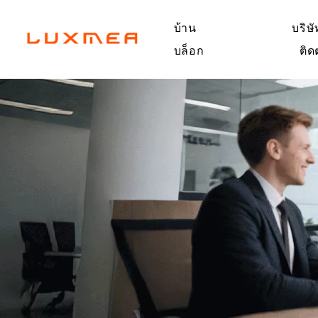
บ้าน
บริษั
บล็อก
ติด