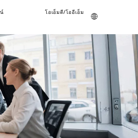
น์
โอเอ็มดี/โออีเอ็ม