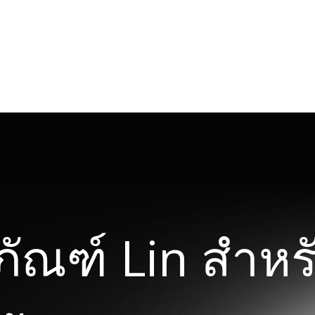
ัณฑ์ Lin สำหร