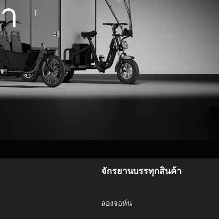
่า
จักรยานบรรทุกสินค้า
ลองจอห์น