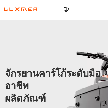
บ้าน
บริษัท
คาร์โก้ไบค์
คุณประโยชน์
โอเอ็มดี/โออีเอ็ม
บล็อก
จักรยานคาร์โก้ระดับมือ
ติดต่อ
อาชีพ
ผลิตภัณฑ์