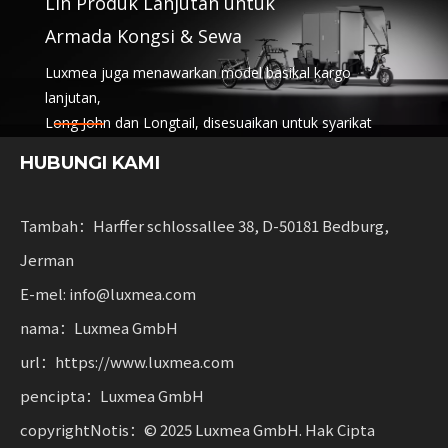
Lin Produk Lanjutan untuk
Armada Kongsi & Sewa
Luxmea juga menawarkan model basikal kargo
lanjutan,
Long John dan Longtail, disesuaikan untuk syarikat
logistik,
HUBUNGI KAMI
perkhidmatan perkongsian dan armada sewa.
Penyelesaian ini menggabungkan fungsi
dengan fleksibiliti untuk perniagaan meningkatkan
Tambah：Harffer schlossallee 38, D-50181 Bedburg,
mobiliti mampan.
Jerman
E-mel: info@luxmea.com
nama：Luxmea GmbH
url：https://www.luxmea.com
pencipta：Luxmea GmbH
copyrightNotis：© 2025 Luxmea GmbH. Hak Cipta