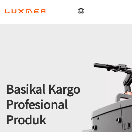
Rumah
Syarikat
Basikal kargo
Utiliti
ODM/OEM
Blog
Basikal Kargo
Kenalan
Profesional
Produk