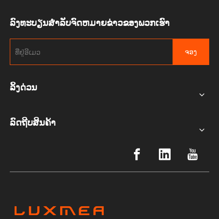
ລົງທະບຽນສໍາລັບຈົດຫມາຍຂ່າວຂອງພວກເຮົາ
ຈອງ
ລິ້ງດ່ວນ
ລົດຖີບສິນຄ້າ