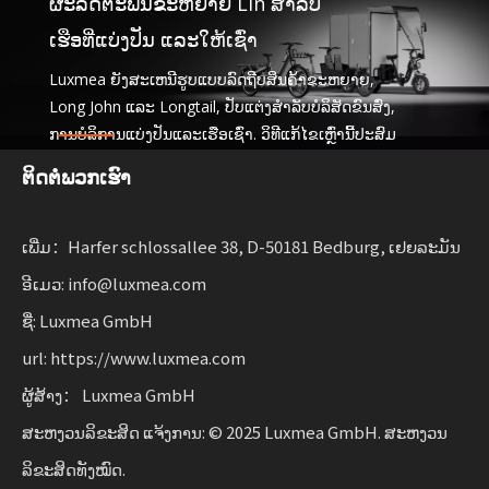
ຜະລິດຕະພັນຂະຫຍາຍ Lin ສໍາລັບ
ເຮືອທີ່ແບ່ງປັນ ແລະໃຫ້ເຊົ່າ
Luxmea ຍັງສະເຫນີຮູບແບບລົດຖີບສິນຄ້າຂະຫຍາຍ,
Long John ແລະ Longtail, ປັບແຕ່ງສໍາລັບບໍລິສັດຂົນສົ່ງ,
ການ​ບໍ​ລິ​ການ​ແບ່ງ​ປັນ​ແລະ​ເຮືອ​ເຊົ່າ​. ວິທີແກ້ໄຂເຫຼົ່ານີ້ປະສົມ
ປະສານການທໍາງານ
ຕິດຕໍ່ພວກເຮົາ
ມີຄວາມຍືດຫຍຸ່ນສໍາລັບທຸລະກິດຂະຫຍາຍການເຄື່ອນຍ້າຍແບບ
ຍືນຍົງ.
ເພີ່ມ：Harfer schlossallee 38, D-50181 Bedburg, ເຢຍລະມັນ
ອີເມວ: info@luxmea.com
ຊື່: Luxmea GmbH
url: https://www.luxmea.com
ຜູ້ສ້າງ： Luxmea GmbH
ສະຫງວນລິຂະສິດ ແຈ້ງການ: © 2025 Luxmea GmbH. ສະຫງວນ
ລິຂະສິດທັງໝົດ.