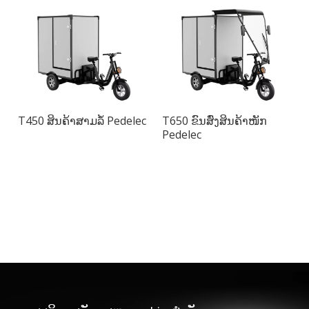
T450 ສິນຄ້າສາມລໍ້ Pedelec
T650 ຂົນສົ່ງສິນຄ້າໜັກ
Pedelec