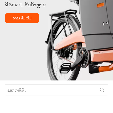
ຂີ່ Smart, ສິນຄ້າຫຼາຍ
ອ່ານເພີ່ມເຕີມ