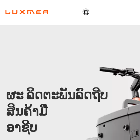
ບ້ານ
ບໍລິສັດ
ລົດບັນທຸກ
ປະໂຫຍດ
ODM/OEM
ບລັອກ
ຜະ ລິດຕະພັນລົດຖີບ
ຕິດຕໍ່
ສິນຄ້າມື
ອາຊີບ