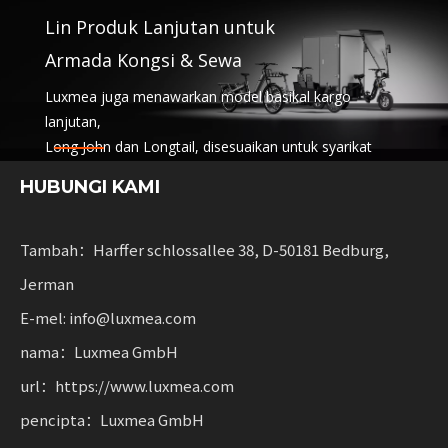
Lin Produk Lanjutan untuk
Armada Kongsi & Sewa
Luxmea juga menawarkan model basikal kargo
lanjutan,
Long John dan Longtail, disesuaikan untuk syarikat
logistik,
HUBUNGI KAMI
perkhidmatan perkongsian dan armada sewa.
Penyelesaian ini menggabungkan fungsi
dengan fleksibiliti untuk perniagaan meningkatkan
Tambah：Harffer schlossallee 38, D-50181 Bedburg,
mobiliti mampan.
Jerman
E-mel: info@luxmea.com
nama：Luxmea GmbH
url：https://www.luxmea.com
pencipta：Luxmea GmbH