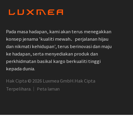
Pada masa hadapan, kami akan terus menegakkan
konsep jenama 'kualiti mewah、perjalanan hijau
dan nikmati kehidupan', terus berinovasi dan maju
ke hadapan, serta menyediakan produk dan
perkhidmatan basikal kargo berkualiti tinggi
kepada dunia.
Hak Cipta ©
2026
Luxmea GmbH.Hak Cipta
Terpelihara.｜
Peta laman