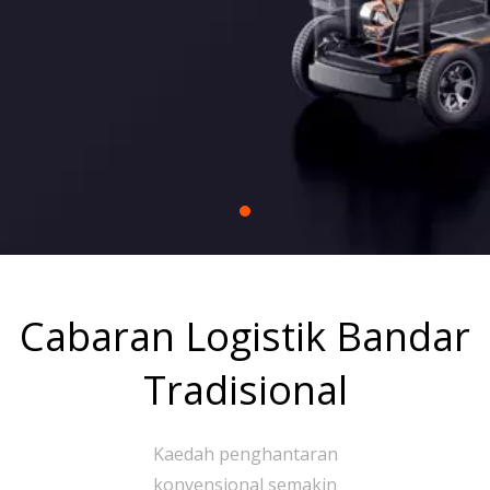
Penyelesaian komersial kami membolehkan
penyepaduan yang fleksibel dan lancar merentasi
pelbagai operasi bandar.
Cabaran Logistik Bandar
Tradisional
Kaedah penghantaran
konvensional semakin