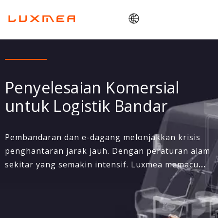
Rumah
Syarikat
Penyelesaian Komersial
Basikal kargo
untuk Logistik Bandar
Utiliti
ODM/OEM
Pembandaran dan e-dagang melonjakkan krisis
Blog
penghantaran jarak jauh. Dengan peraturan alam
Kenalan
sekitar yang semakin intensif. Luxmea memacu
peralihan mobiliti melalui basikal kargo yang
direka bentuk dengan rangkaian kuasa hibrid
bersiri tanpa rantai dan reka bentuk modular.