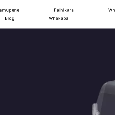
amupene
Paihikara
Wh
Blog
Whakapā