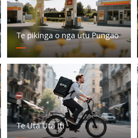
Te pikinga o nga utu Pungao
Te Uta Uta Iti