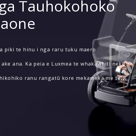
ga Tauhokohoko
Taone
 piki te hinu i nga raru tuku maero
ake ana. Ka peia e Luxmea te whakawhiti neke
e hikohiko ranu rangatū kore mekameka me te
a arumoni te whakauru ngawari, ngawari puta