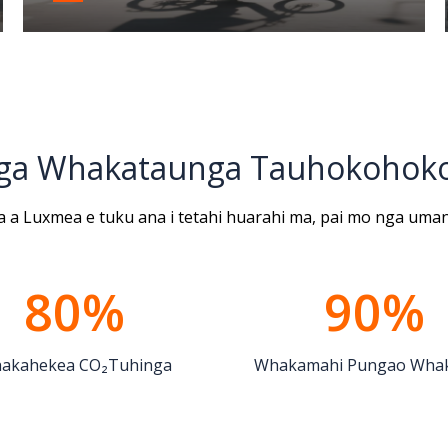
 nga Whakataunga Tauhokohok
 a Luxmea e tuku ana i tetahi huarahi ma, pai mo
nga uman
80%
90%
akahekea CO₂Tuhinga
Whakamahi Pungao Wha