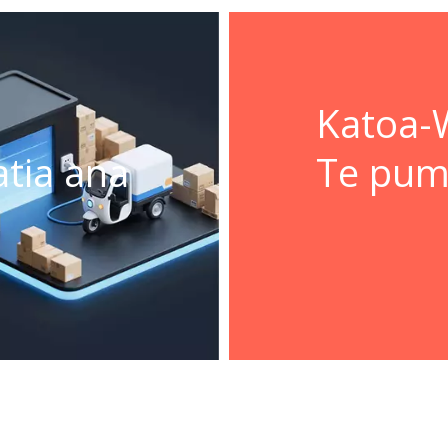
Katoa-
tia ana
Te pu