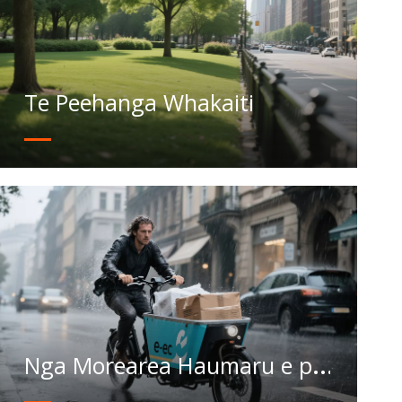
Te Peehanga Whakaiti
Nga Morearea Haumaru e pa