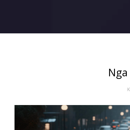
Nga
K