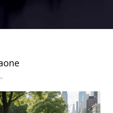
aone
ou