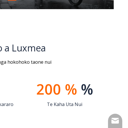
ana ki te rangi
o a Luxmea
ga hokohoko taone nui
200 %
%
kararo
Te Kaha Uta Nui
info@lu