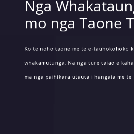
Nga Whakataun
mo nga Taone 
Ko te noho taone me te e-tauhokohoko ka
whakamutunga. Na nga ture taiao e kaha 
ma nga paihikara utauta i hangaia me t
hoahoa tauira. Ka taea e a maatau oting
noa i nga mahi taone nui.