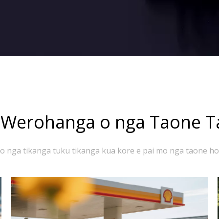
 Werohanga o nga Taone T
o nga tikanga tuku tikanga kua kore e pai mo nga taone h