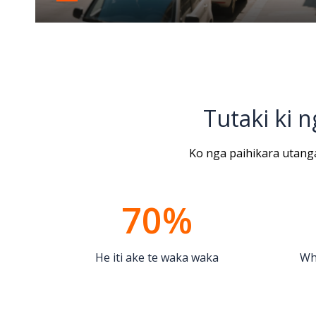
iti
Tutaki ki
Ko nga paihikara utanga
70%
He iti ake te waka waka
Wh