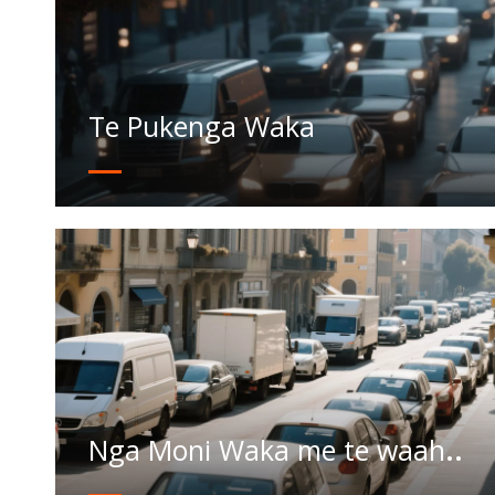
Te Pukenga Waka
Nga Moni Waka me te waahi