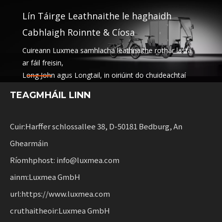
Lín Táirge Leathnaithe le haghaidh
Cabhlaigh Roinnte & Cíosa
Cuireann Luxmea samhlacha leathnaithe rothar lasta
ar fáil freisin,
Long John agus Longtail, in oiriúint do chuideachtaí
lóistíochta,
TEAGMHÁIL LINN
seirbhísí a roinnt agus cabhlaigh ar cíos.
Comhcheanglaíonn na réitigh seo feidhmiúlacht
le solúbthacht do ghnóthais a bhfuil soghluaisteacht
Cuir:Harffer schlossallee 38, D-50181 Bedburg, An
inbhuanaithe á scála acu.
Ghearmáin
Ríomhphost: info@luxmea.com
ainm:Luxmea GmbH
url:https://www.luxmea.com
cruthaitheoir:Luxmea GmbH