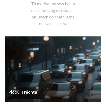
Tá modhanna seachadta
traidisiúnta ag éirí níos mí-
oiriúnach do chathracha
nua-aimseartha
Plódú Tráchta