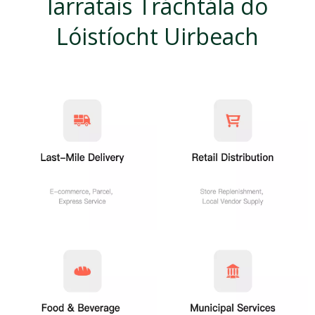
Iarratais Tráchtála do
Lóistíocht Uirbeach