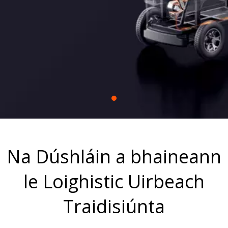
sraitheach hibrideach gan slabhra agus dearadh
modúlach. Cumasaíonn ár réitigh tráchtála
comhtháthú solúbtha gan uaim ar fud oibríochtaí
uirbeacha éagsúla.
Na Dúshláin a bhaineann
le Loighistic Uirbeach
Traidisiúnta