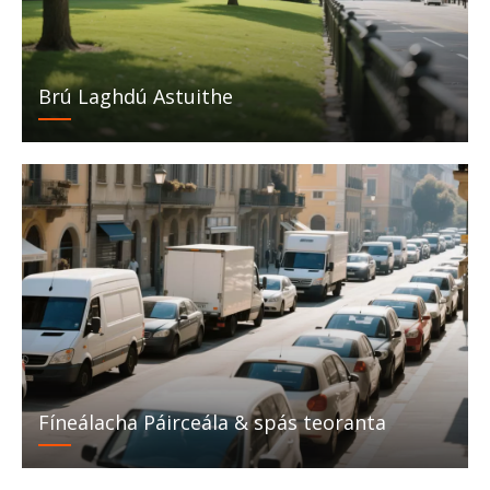
Brú Laghdú Astuithe
Fíneálacha Páirceála & spás teoranta