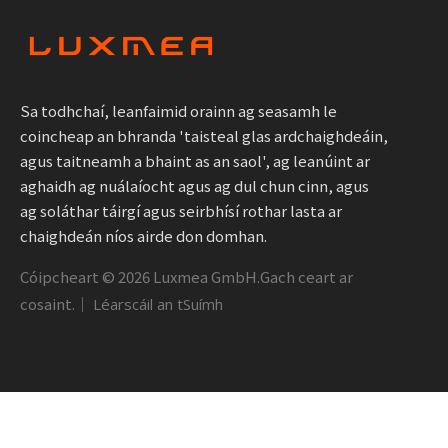
Sa todhchaí, leanfaimid orainn ag seasamh le
coincheap an bhranda 'taisteal glas ardchaighdeáin,
agus taitneamh a bhaint as an saol', ag leanúint ar
aghaidh ag nuálaíocht agus ag dul chun cinn, agus
ag soláthar táirgí agus seirbhísí rothar lasta ar
chaighdeán níos airde don domhan.
Cóipcheart ©
2026
Luxmea GmbH.Gach ceart ar
cosaint.｜
Léarscáil an tSuímh