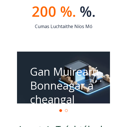
200 %.
%.
Cumas Luchtaithe Níos Mó
Gan Muirearú
Bonneagar a
cheangal