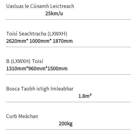
Uasluas le Cúnamh Leictreach
25km/u
Toisí Seachtracha (LXWXH)
2620mm* 1000mm* 1870mm
B (LXWXH)
Toisí
1310mm*960mm*1500mm
Bosca Taobh istigh Imleabhar
1.8m³
Curb Meáchan
200kg