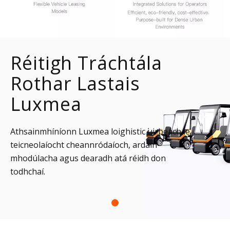
Réitigh Tráchtála
Rothar Lastais
Luxmea
Athsainmhíníonn Luxmea loighistic uirbeach le
teicneolaíocht cheannródaíoch, ardáin
mhodúlacha agus dearadh atá réidh don
todhchaí.