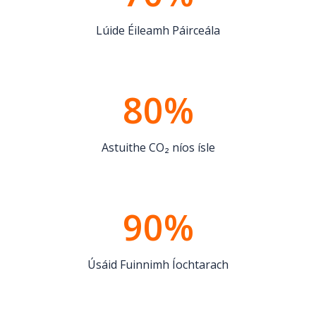
Lúide Éileamh Páirceála
80%
Astuithe CO₂ níos ísle
90%
Úsáid Fuinnimh Íochtarach