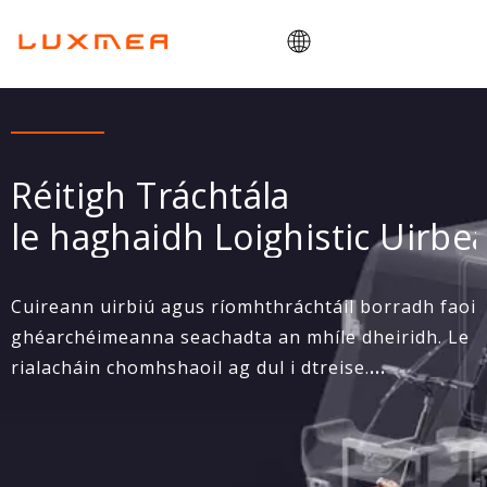
Baile
Cuideachta
Réitigh Tráchtála
Cargobike
le haghaidh Loighistic Uirbe
Fóntas
ODM/OEM
Cuireann uirbiú agus ríomhthráchtáil borradh faoi
Blag
ghéarchéimeanna seachadta an mhíle dheiridh. Le
Teagmháil
rialacháin chomhshaoil ​​ag dul i dtreise.
Tiomáineann Luxmea an t-aistriú
soghluaisteachta trí rothair lastais a ndéantar
innealtóireacht orthu le traein cumhachta