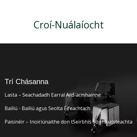
Croí-Nuálaíocht
Trí Chásanna
Lasta – Seachadadh Earraí Ard-acmhainne
Bailiú - Bailiú agus Seolta Éifeachtach
Paisinéir – Inoiriúnaithe don tSeirbhís Soghluaisteachta