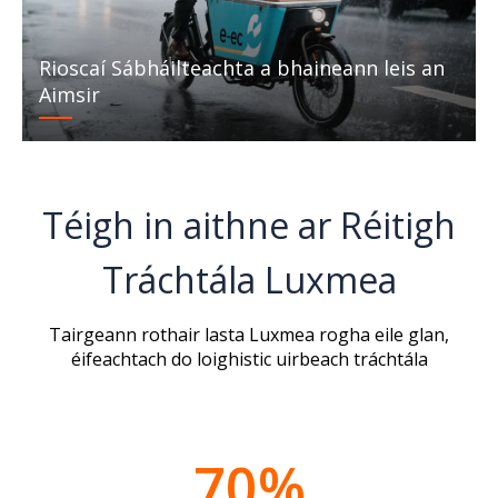
Rioscaí Sábháilteachta a bhaineann leis an
Aimsir
Téigh in aithne ar Réitigh
Tráchtála Luxmea
Tairgeann rothair lasta Luxmea rogha eile glan,
éifeachtach do
loighistic uirbeach tráchtála
70%