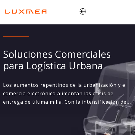
Hogar
Compañía
Soluciones Comerciales
bicicleta de carga
para Logística Urbana
Utilidad
OEM/ODM
Los aumentos repentinos de la urbanización y el
Blog
comercio electrónico alimentan las crisis de
Contacto
entrega de última milla. Con la intensificación de
las regulaciones medioambientales. Luxmea
impulsa la transición de la movilidad a través de
bicicletas de carga diseñadas con un tren motriz