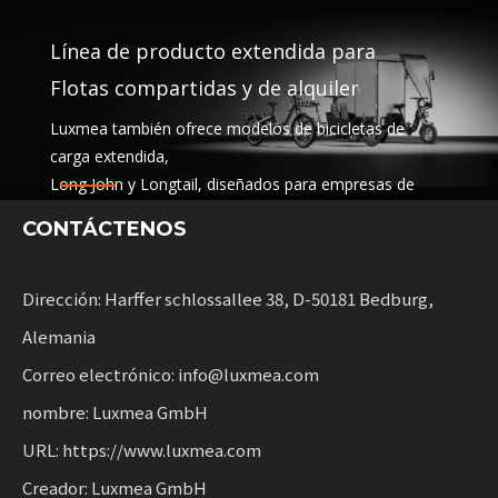
Línea de producto extendida para
Flotas compartidas y de alquiler
Luxmea también ofrece modelos de bicicletas de
carga extendida,
Long John y Longtail, diseñados para empresas de
logística,
CONTÁCTENOS
Servicios compartidos y alquiler de flotas. Estas
soluciones combinan funcionalidad
con flexibilidad para las empresas que escalan la
Dirección: Harffer schlossallee 38, D-50181 Bedburg,
movilidad sostenible.
Alemania
Correo electrónico: info@luxmea.com
nombre: Luxmea GmbH
URL: https://www.luxmea.com
Creador: Luxmea GmbH