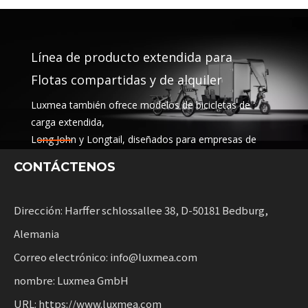
Línea de producto extendida para
Flotas compartidas y de alquiler
Luxmea también ofrece modelos de bicicletas de
carga extendida,
Long John y Longtail, diseñados para empresas de
logística,
CONTÁCTENOS
Servicios compartidos y alquiler de flotas. Estas
soluciones combinan funcionalidad
con flexibilidad para las empresas que escalan la
Dirección: Harffer schlossallee 38, D-50181 Bedburg,
movilidad sostenible.
Alemania
Correo electrónico: info@luxmea.com
nombre: Luxmea GmbH
URL: https://www.luxmea.com