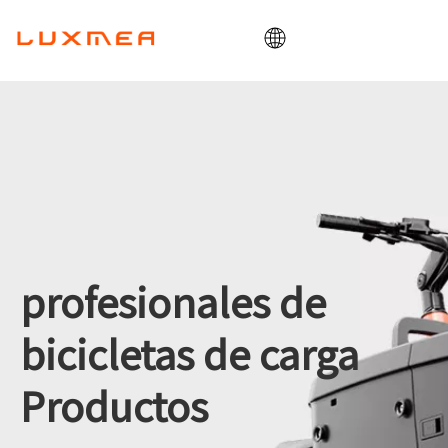
Hogar
Compañía
bicicleta de carga
Utilidad
OEM/ODM
Blog
profesionales de
Contacto
bicicletas de carga
Productos