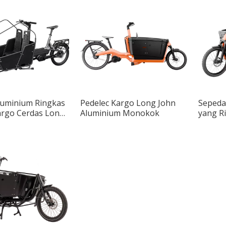
luminium Ringkas
Pedelec Kargo Long John
Sepeda
argo Cerdas Long
Aluminium Monokok
yang R
a Dua