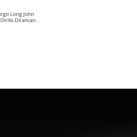
argo Long John
Dirilis Dirancang
wasa