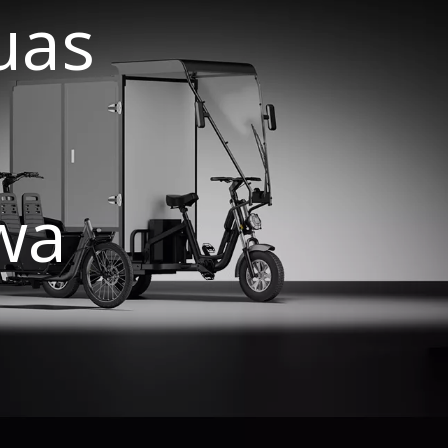
uas
wa