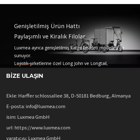
Genişletilmiş Ürün Hattı
Paylaşımlı ve Kiralık Filolar
Luxmea ayrıca genişletilmiş kargo bisikleti modelleri de
sunuyor.
Lojistik şirketlerine özel Long John ve Longtail,
Hizmetleri ve kiralama filolarını paylaşma. Bu çözümler
BİZE ULAŞIN
işlevselliği birleştiriyor
Sürdürülebilir mobiliteyi ölçeklendiren işletmeler için
esneklik.
Ekle: Harffer schlossallee 38, D-50181 Bedburg, Almanya
E-posta: info@luxmea.com
isim: Luxmea GmbH
url: https://www.luxmea.com
yaratıcısı: Luxmea GmbH