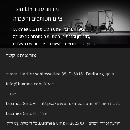
מוצר Lin מורחב עבור
ציים משותפים והשכרה
Luxmea מציעה גם דגמי אופני מטען מורחבים,
לונג ג'ון ולונגטייל, המותאמים לחברות לוגיסטיקה,
שיתוף שירותים וציים להשכרה. פתרונות אלו משלבים
פונקציונליות
צור איתנו קשר
עם גמישות לעסקים המרחיבים ניידות בת קיימא.
הוסף: Harffer schlossallee 38, D-50181 Bedburg, גרמניה
דוא'ל: info@luxmea.com
שם：
כתובת האתר של Luxmea GmbH：https://www.luxmea.com
יוצר：Luxmea GmbH
הודעת זכויות יוצרים：© 2025 Luxmea GmbH. כֹּל הַזְכוּיוֹת שְׁמוּרוֹת.