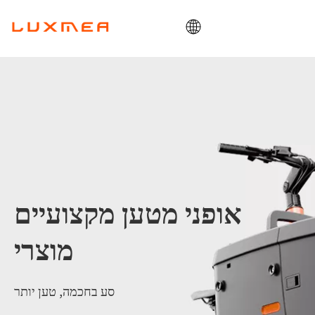
בַּיִת
חֶברָה
אופני מטען
תוֹעֶלֶת
ODM/OEM
אופני מטען מקצועיים
בלוג
מַגָע
מוצרי
סע בחכמה, טען יותר