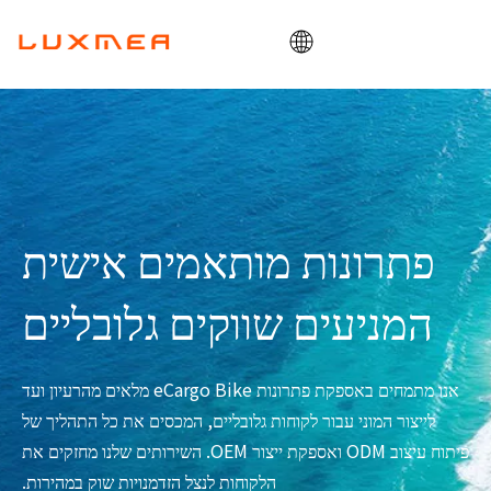
בַּיִת
חֶברָה
אופני מטען
תוֹעֶלֶת
פתרונות מותאמים אישית
ODM/OEM
המניעים שווקים גלובליים
בלוג
מַגָע
אנו מתמחים באספקת פתרונות eCargo Bike מלאים מהרעיון ועד
לייצור המוני עבור לקוחות גלובליים, המכסים את כל התהליך של
פיתוח עיצוב ODM ואספקת ייצור OEM. השירותים שלנו מחזקים את
הלקוחות לנצל הזדמנויות שוק במהירות.