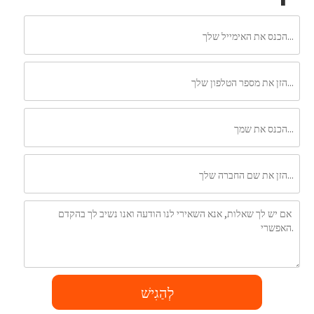
לְהַגִישׁ