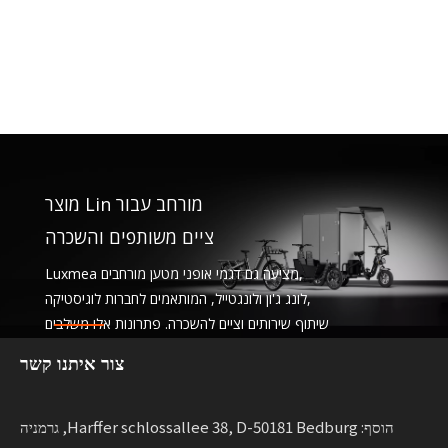
מוצר Lin מורחב עבור
ציים משותפים והשכרה
Luxmea מציעה גם דגמי אופני מטען מורחבים,
לונג ג'ון ולונגטייל, המותאמים לחברות לוגיסטיקה,
שיתוף שירותים וציים להשכרה. פתרונות אלו משלבים
פונקציונליות
צור איתנו קשר
עם גמישות לעסקים המרחיבים ניידות בת קיימא.
הוסף: Harffer schlossallee 38, D-50181 Bedburg, גרמניה