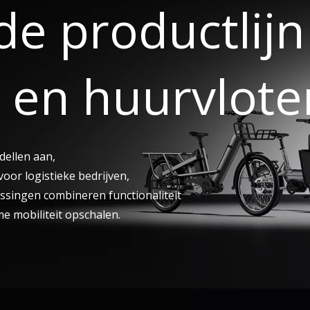
de productlij
 en huurvlote
dellen aan,
oor logistieke bedrijven,
ssingen combineren functionaliteit
me mobiliteit opschalen.