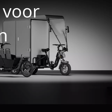
n voor
n