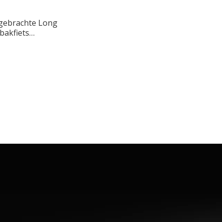
gebrachte Long
bakfiets
n voor
nen