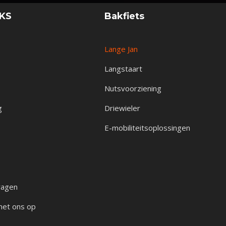
NKS
Bakfiets
Lange Jan
Langstaart
Nutsvoorziening
g
Driewieler
E-mobiliteitsoplossingen
ragen
met ons op