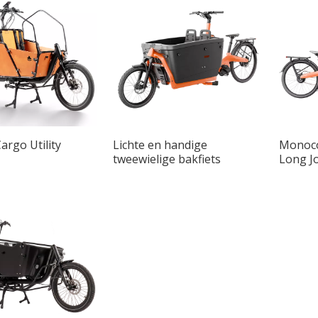
rgo Utility
Lichte en handige
Monoco
tweewielige bakfiets
Long J