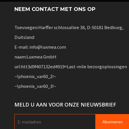
NEEM CONTACT MET ONS OP
Toevoegen:Harffer schlossallee 38, D-50181 Bedburg,
Duitsland
E-mail: info@luxmea.com
naam:Luxmea GmbH
url:htt3d9f407132ed4919=Last-mile bezorgoplossingen
~!phoenix_var60_2!~
~!phoenix_var60_3!~
MELD U AAN VOOR ONZE NIEUWSBRIEF
Abonneren