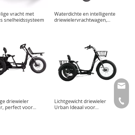
lige vracht met
Waterdichte en intelligente
os snelheidssysteem
driewielervrachtwagen,
ontworpen voor stadsrijden
info@lu
ge driewieler
Lichtgewicht driewieler
+49 159
, perfect voor
Urban Ideaal voor
ervoer
stadsritten