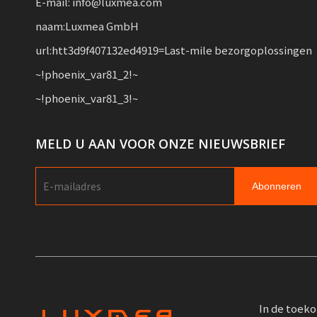
E-mail: info@luxmea.com
naam:Luxmea GmbH
url:htt3d9f407132ed4919=Last-mile bezorgoplossingen
~!phoenix_var81_2!~
~!phoenix_var81_3!~
MELD U AAN VOOR ONZE NIEUWSBRIEF
Abonneren
In de toeko