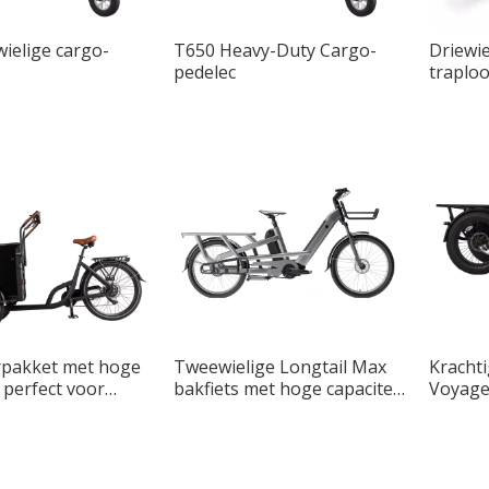
wielige cargo-
T650 Heavy-Duty Cargo-
Driewie
pedelec
traplo
rpakket met hoge
Tweewielige Longtail Max
Krachti
, perfect voor
bakfiets met hoge capaciteit
Voyager
nen
voor stadsvervoer
stadsv