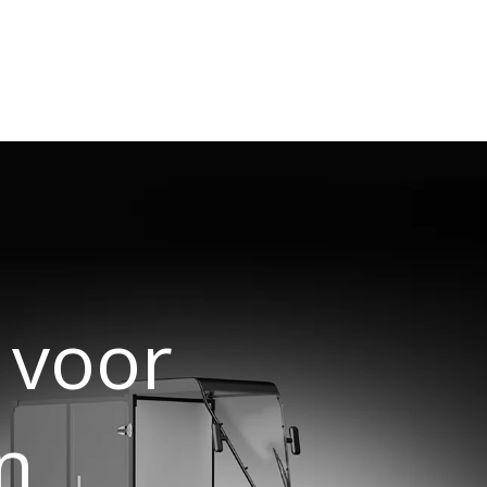
n voor
n