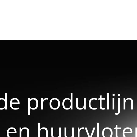
de productlij
 en huurvlote