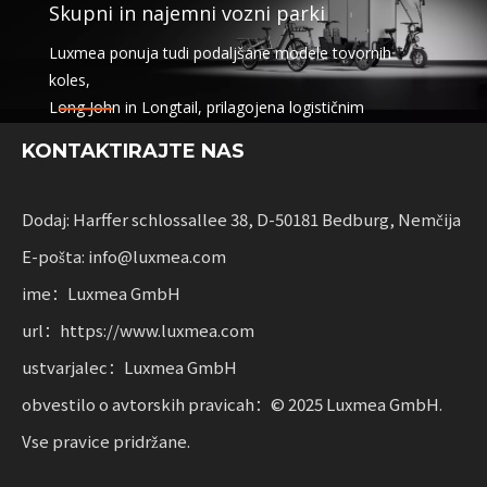
Skupni in najemni vozni parki
Luxmea ponuja tudi podaljšane modele tovornih
koles,
Long John in Longtail, prilagojena logističnim
podjetjem,
KONTAKTIRAJTE NAS
storitve souporabe in najem voznih parkov. Te rešitve
združujejo funkcionalnost
s prilagodljivostjo za podjetja, ki širijo trajnostno
Dodaj: Harffer schlossallee 38, D-50181 Bedburg, Nemčija
mobilnost.
E-pošta: info@luxmea.com
ime：Luxmea GmbH
url：https://www.luxmea.com
ustvarjalec：Luxmea GmbH
obvestilo o avtorskih pravicah：© 2025 Luxmea GmbH.
Vse pravice pridržane.