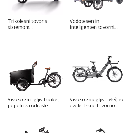
Trikolesni tovor s
Vodotesen in
sistemom
inteligenten tovorni
brezstopenjske
tricikel, zasnovan za
spremenljive hitrosti
vožnjo po mestu
Visoko zmogljiv tricikel,
Visoko zmogljivo vlečno
popoln za odrasle
dvokolesno tovorno
kolo Longtail Max za
mestni prevoz