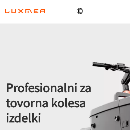
domov
Podjetje
Tovorno kolo
Pripomoček
ODM/OEM
Blog
Profesionalni za
Kontakt
tovorna kolesa
izdelki