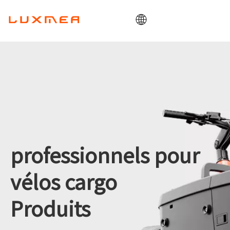
Maison
Entreprise
Vélo cargo
Utilitaire
ODM/OEM
Blogue
professionnels pour
Contact
vélos cargo
Produits