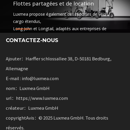
Flottes partagées et de location
Luxmea propose également des modèles de vélos
cargo étendus,
Long John et Longtail, adaptés aux entreprises de
logistique,
CONTACTEZ-NOUS
services de partage et flottes de location. Ces
solutions combinent des fonctionnalités
avec flexibilité pour les entreprises qui font évoluer la
Ajouter：Harffer schlossallee 38, D-50181 Bedburg,
mobilité durable.
Allemagne
E-mail : info@luxmea.com
nom：Luxmea GmbH
url：https://www.luxmea.com
créateur：Luxmea GmbH
copyrightAvis：© 2025 Luxmea GmbH. Tous droits
réservés.