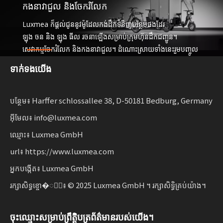
កងនាវាជួល និងចែករំលែក
Luxmea ក៏ផ្តល់ជូននូវម៉ូដែលកង់ដឹកទំនិញបន្ថែមផងដែរ
ឡុង ចន និង ឡុង ធីល រចនាឡើងសម្រាប់ក្រុមហ៊ុនដឹកជញ្ជូន។
សេវាកម្មចែករំលែក និងកងនាវាជួល។ ដំណោះស្រាយទាំងនេះរួមបញ្ចូល
គ្នានូវមុខងារ
ទាក់ទង​យើង
ជាមួយនឹងភាពបត់បែនសម្រាប់អាជីវកម្ម ពង្រីកការចល័តប្រកបដោយ
និរន្តរភាព។
បន្ថែម៖ Harffer schlossallee 38, D-50181 Bedburg, Germany
អ៊ីមែល៖ info@luxmea.com
ឈ្មោះ៖ Luxmea GmbH
url៖ https://www.luxmea.com
អ្នកបង្កើត៖ Luxmea GmbH
រក្សាសិទ្ធខ្ចោ�ាំ៖ © 2025 Luxmea GmbH ។ រក្សាសិទ្ធិគ្រប់យ៉ាង។
ចុះឈ្មោះសម្រាប់ព្រឹត្តិបត្រព័ត៌មានរបស់យើង។