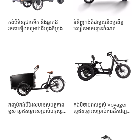
កង់បីមិនជ្រាបទឹក និងឆ្លាតវៃ
ទំនិញកង់បីជាមួយនឹងប្រព័ន្ធ
រចនាឡើងសម្រាប់ជិះក្នុងទីក្រុង
ល្បឿនអថេរគ្មានកំណត់
កញ្ចប់កង់បីដែលមានសមត្ថភាព
កង់បីថាមពលខ្ពស់ Voyager
ខ្ពស់ ល្អឥតខ្ចោះសម្រាប់មនុស្ស
ល្អឥតខ្ចោះសម្រាប់ការដឹកជញ្ជូន
ពេញវ័យ
ក្នុងទីក្រុង