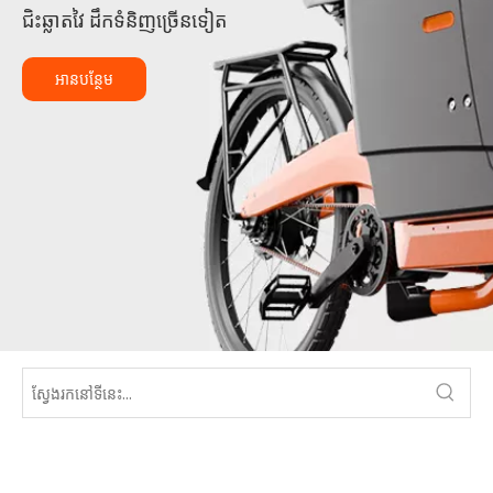
ជិះឆ្លាតវៃ ដឹកទំនិញច្រើនទៀត
អានបន្ថែម