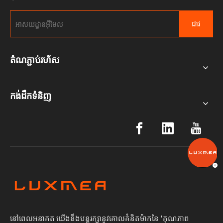
ជាវ
តំណភ្ជាប់រហ័ស
កង់ដឹកទំនិញ
នៅពេលអនាគត យើងនឹងបន្តរក្សានូវគោលគំនិតម៉ាកនៃ 'គុណភាព