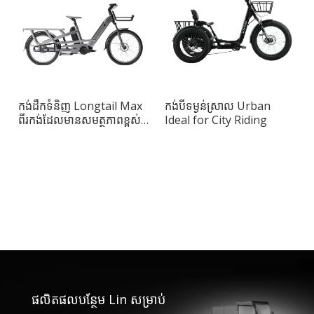
កង់ដឹកទំនិញ Longtail Max
កង់បីទម្ងន់ស្រាល Urban
ពីរកង់ដែលមានសមត្ថភាពខ្ពស់
Ideal for City Riding
សម្រាប់ការដឹកជញ្ជូនក្នុងទីក្រុង
ផលិតផលបន្ថែម Lin សម្រាប់