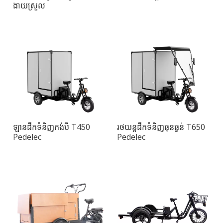
ងាយស្រួល
ឡានដឹកទំនិញកង់បី T450
រថយន្តដឹកទំនិញធុនធ្ងន់ T650
Pedelec
Pedelec