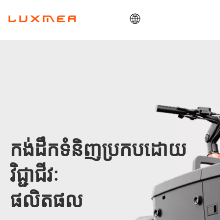
ផ្ទះ
ក្រុមហ៊ុន
ឡានដឹកទំនិញ
ឧបករណ៍ប្រើប្រាស់
ODM/OEM
ប្លុក
កង់ដឹកទំនិញប្រកបដោយ
ទំនាក់ទំនង
វិជ្ជាជីវៈ
ផលិតផល