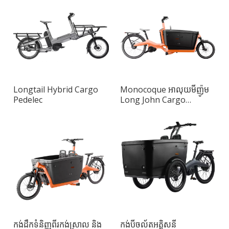
Longtail Hybrid Cargo
Monocoque អាលុយមីញ៉ូម
Pedelec
Long John Cargo
Pedelec
កង់ដឹកទំនិញពីរកង់ស្រាល និង
កង់បីចល័តអគ្គិសនី