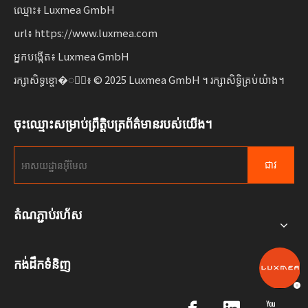
ឈ្មោះ៖ Luxmea GmbH
url៖ https://www.luxmea.com
អ្នកបង្កើត៖ Luxmea GmbH
រក្សាសិទ្ធខ្ចោ�ាំ៖ © 2025 Luxmea GmbH ។ រក្សាសិទ្ធិគ្រប់យ៉ាង។
ចុះឈ្មោះសម្រាប់ព្រឹត្តិបត្រព័ត៌មានរបស់យើង។
ជាវ
តំណភ្ជាប់រហ័ស
កង់ដឹកទំនិញ