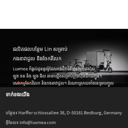
ផលិតផលបន្ថែម Lin សម្រាប់
កងនាវាជួល និងចែករំលែក
Luxmea ក៏ផ្តល់ជូននូវម៉ូដែលកង់ដឹកទំនិញបន្ថែមផងដែរ
ឡុង ចន និង ឡុង ធីល រចនាឡើងសម្រាប់ក្រុមហ៊ុនដឹកជញ្ជូន។
សេវាកម្មចែករំលែក និងកងនាវាជួល។ ដំណោះស្រាយទាំងនេះរួមបញ្ចូល
គ្នានូវមុខងារ
ទាក់ទង​យើង
ជាមួយនឹងភាពបត់បែនសម្រាប់អាជីវកម្ម ពង្រីកការចល័តប្រកបដោយ
និរន្តរភាព។
បន្ថែម៖ Harffer schlossallee 38, D-50181 Bedburg, Germany
អ៊ីមែល៖ info@luxmea.com