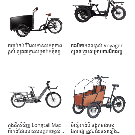
កញ្ចប់កង់បីដែលមានសមត្ថភាព
កង់បីថាមពលខ្ពស់ Voyager
ខ្ពស់ ល្អឥតខ្ចោះសម្រាប់មនុស្ស
ល្អឥតខ្ចោះសម្រាប់ការដឹកជញ្ជូន
ពេញវ័យ
ក្នុងទីក្រុង
កង់ដឹកទំនិញ Longtail Max
ម៉ាស្ទ័រកង់បី ចង្កូតខាងមុខ
ពីរកង់ដែលមានសមត្ថភាពខ្ពស់
ឯករាជ្យ ត្រូវបានរចនាឡើង