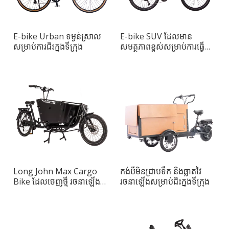
E-bike Urban ទម្ងន់ស្រាល
E-bike SUV ដែល​មាន​
សម្រាប់ការជិះក្នុងទីក្រុង
សមត្ថភាព​ខ្ពស់​សម្រាប់​ការ​ធ្វើ​
ដំណើរ​ប្រចាំថ្ងៃ
Long John Max Cargo
កង់បីមិនជ្រាបទឹក និងឆ្លាតវៃ
Bike ដែលចេញថ្មី រចនាឡើង
រចនាឡើងសម្រាប់ជិះក្នុងទីក្រុង
សម្រាប់មនុស្សធំ