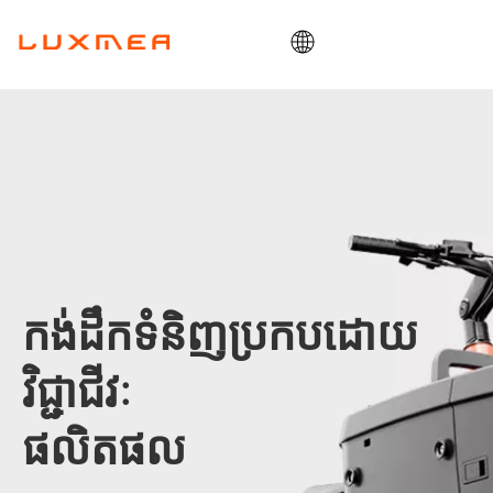
ផ្ទះ
ក្រុមហ៊ុន
ឡានដឹកទំនិញ
ឧបករណ៍ប្រើប្រាស់
ODM/OEM
ប្លុក
កង់ដឹកទំនិញប្រកបដោយ
ទំនាក់ទំនង
វិជ្ជាជីវៈ
ផលិតផល