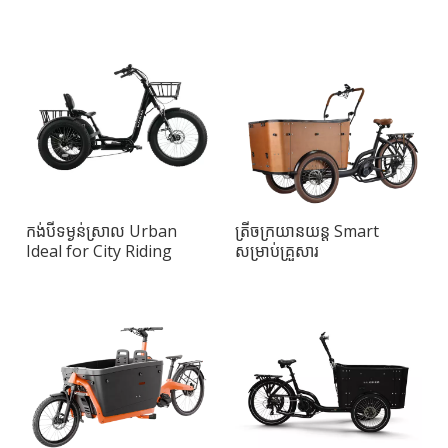
សម្រាប់ការដឹកជញ្ជូនក្នុងទីក្រុង
សម្រាប់ការជិះក្នុងទីក្រុង
កង់បីទម្ងន់ស្រាល Urban
ត្រីចក្រយានយន្ត Smart
Ideal for City Riding
សម្រាប់គ្រួសារ