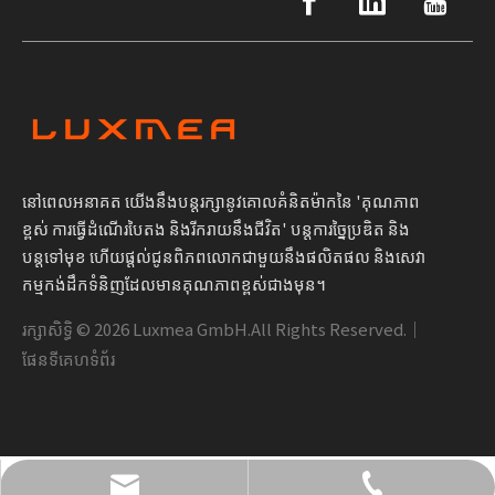
នៅពេលអនាគត យើងនឹងបន្តរក្សានូវគោលគំនិតម៉ាកនៃ 'គុណភាព
ខ្ពស់ ការធ្វើដំណើរបៃតង និងរីករាយនឹងជីវិត' បន្តការច្នៃប្រឌិត និង
បន្តទៅមុខ ហើយផ្តល់ជូនពិភពលោកជាមួយនឹងផលិតផល និងសេវា
កម្មកង់ដឹកទំនិញដែលមានគុណភាពខ្ពស់ជាងមុន។
រក្សាសិទ្ធិ ©
2026
Luxmea GmbH.All Rights Reserved.｜
ផែនទីគេហទំព័រ
+49 1590 1361866
info@luxmea.com