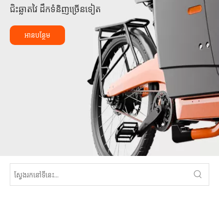
ជិះឆ្លាតវៃ ដឹកទំនិញច្រើនទៀត
អានបន្ថែម