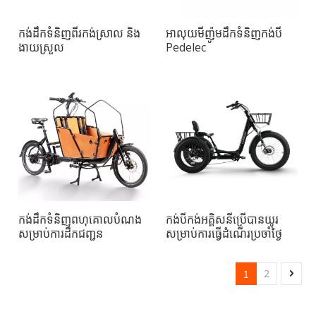
កង់ដឹកទំនិញពីរកង់ស្រាល និង
អាលុយមីញ៉ូមដឹកទំនិញកង់បី
ងាយស្រួល
Pedelec
កង់ដឹកទំនិញពហុគោលបំណង
កង់បីកង់អគ្គិសនីប្រើបានយូរ
សម្រាប់ការដឹកជញ្ជូន
សម្រាប់ការធ្វើដំណើរប្រចាំថ្ងៃ
1
2