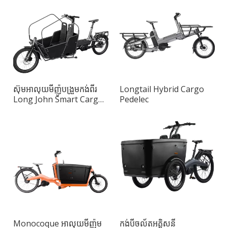
ស៊ុមអាលុយមីញ៉ូបង្រួមកង់ពីរ
Longtail Hybrid Cargo
Long John Smart Cargo
Pedelec
Bike
Monocoque អាលុយមីញ៉ូម
កង់បីចល័តអគ្គិសនី