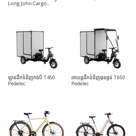
Long John Cargo
Pedelec
ឡានដឹកទំនិញកង់បី T450
រថយន្តដឹកទំនិញធុនធ្ងន់ T650
Pedelec
Pedelec