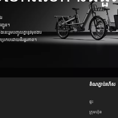
ែរ
ញ្ជូន។
េះរួមបញ្ចូលគ្នានូវមុខងារ
័តប្រកបដោយនិរន្តរភាព។
តំណភ្ជាប់រហ័ស
ផ្ទះ
ក្រុមហ៊ុន