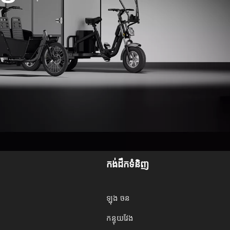
កង់ដឹកទំនិញ
ឡុង ចន
កន្ទុយវែង