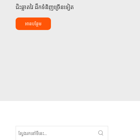
ជិះឆ្លាតវៃ ដឹកទំនិញច្រើនទៀត
អានបន្ថែម