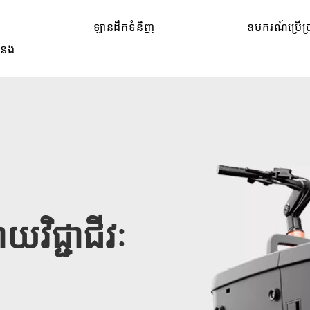
ន
ឡានដឹកទំនិញ
ឧបករណ៍ប្រើប្
ទំនង
វិជ្ជាជីវៈ