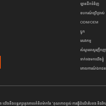
ឡានដឹកទំនិញ
ឧបករណ៍ប្រើប្រាស់
ODM/OEM
ប្លុក
សេវាកម្ម
សំណួរគេសួរញឹកញា
ទាក់ទងមកយើងខ្ញុំ
គោលការណ៍ឯកជន
ងនឹងបន្តរក្សានូវគោលគំនិតម៉ាកនៃ 'គុណភាពខ្ពស់ ការធ្វើដំណើរបៃតង និងរីករាយន