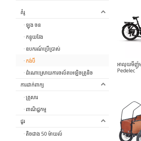
គំរូ
ឡុង ចន
កន្ទុយវែង
ឧបករណ៍ប្រើប្រាស់
កង់បី
អាលុយមីញ៉ូម
Pedelec
ដំណោះស្រាយការចល័តអេឡិចត្រូនិច
ការដាក់ពាក្យ
គ្រួសារ
ពាណិជ្ជកម្ម
ជួរ
តិចជាង 50 ម៉ាយល៍