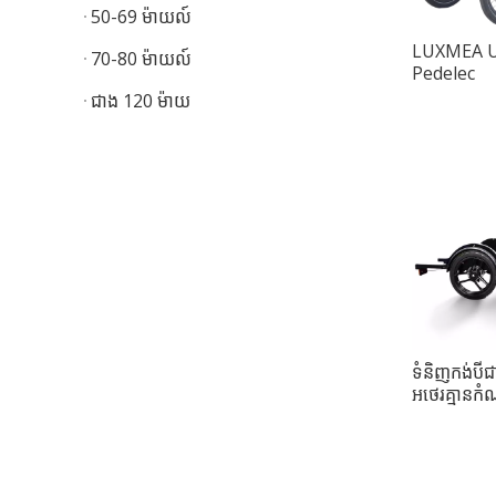
50-69 ម៉ាយល៍
LUXMEA U
70-80 ម៉ាយល៍
Pedelec
ជាង 120 ម៉ាយ
ទំនិញកង់បីជ
អថេរគ្មានកំ