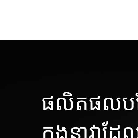
ផលិតផលបន្
កងនាវាដែល