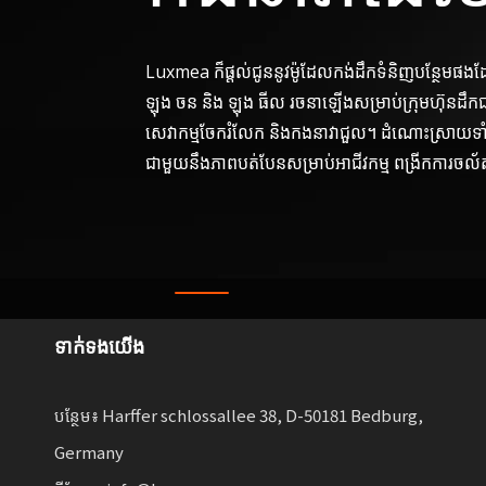
Luxmea ក៏ផ្តល់ជូននូវម៉ូដែលកង់ដឹកទំនិញបន្ថែមផងដ
ឡុង ចន និង ឡុង ធីល រចនាឡើងសម្រាប់ក្រុមហ៊ុនដឹកជ
សេវាកម្មចែករំលែក និងកងនាវាជួល។ ដំណោះស្រាយទាំងន
ជាមួយនឹងភាពបត់បែនសម្រាប់អាជីវកម្ម ពង្រីកការចល
ទាក់ទង​យើង
បន្ថែម៖ Harffer schlossallee 38, D-50181 Bedburg,
Germany