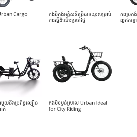
rban Cargo
កង់បីកង់អគ្គិសនីប្រើបានយូរសម្រាប់
កញ្ចប់កង
ការធ្វើដំណើរប្រចាំថ្ងៃ
ល្អឥតខ្ច
ាមួយនឹងប្រព័ន្ធល្បឿន
កង់បីទម្ងន់ស្រាល Urban Ideal
ណត់
for City Riding