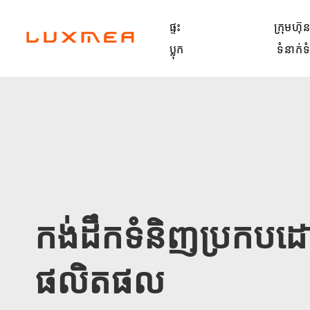
ផ្ទះ
ក្រុមហ៊ុ
ប្លុក
ទំនាក់
កង់ដឹកទំនិញប្រកបដោយ
ផលិតផល