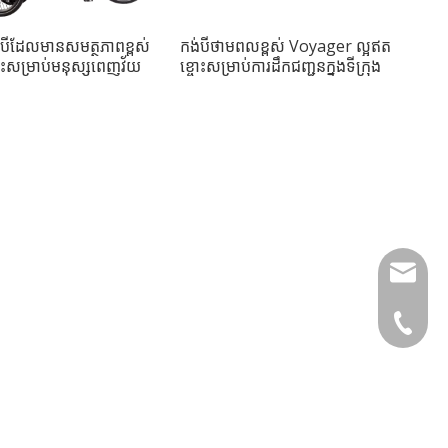
់បីដែលមានសមត្ថភាពខ្ពស់
កង់បីថាមពលខ្ពស់ Voyager ល្អឥត
ោះសម្រាប់មនុស្សពេញវ័យ
ខ្ចោះសម្រាប់ការដឹកជញ្ជូនក្នុងទីក្រុង
info@lu
+49 159