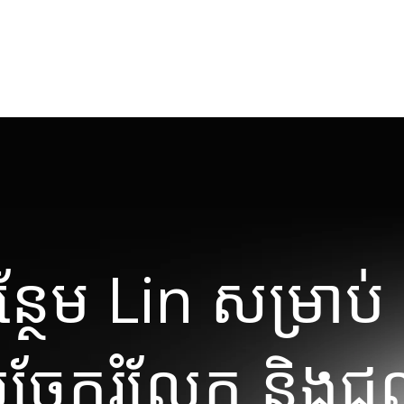
ថែម Lin សម្រាប់
ចែករំលែក និងជ