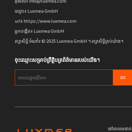
អ៊ីមែល៖ info@luxmea.com
ឈ្មោះ៖ Luxmea GmbH
url៖ https://www.luxmea.com
អ្នកបង្កើត៖ Luxmea GmbH
រក្សាសិទ្ធិ ចំណាំ៖ © 2025 Luxmea GmbH ។ រក្សាសិទ្ធិគ្រប់យ៉ាង។
ចុះឈ្មោះសម្រាប់ព្រឹត្តិបត្រព័ត៌មានរបស់យើង។
ជាវ
នៅពេលអនាគត យើ