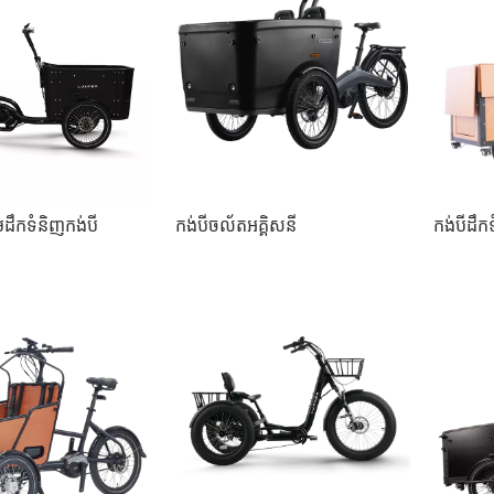
ដឹកទំនិញកង់បី
កង់បីចល័តអគ្គិសនី
កង់បីដឹក