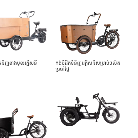
ទំនិញខាងមុខអគ្គិសនី
កង់បីដឹកទំនិញអគ្គិសនីសម្រាប់ចល័ត
ប្រចាំថ្ងៃ