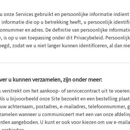
 onze Services gebruikt en persoonlijke informatie indient
e informatie die op u betrekking heeft, u persoonlijk identi
onnummer en adres. De definitie van persoonlijke informatie 
ie, is op u van toepassing onder dit Privacybeleid. Persoonl
d, zodat we u niet langer kunnen identificeren, al dan nie
over u kunnen verzamelen, zijn onder meer:
ons verstrekt om het aankoop- of servicecontract uit te voer
Als u bijvoorbeeld onze Site bezoekt en een bestelling plaat
t uw achternaam, postadres, e-mailadres, telefoonnummer, g
rzamelen wanneer u communiceert met een van onze afdelinge
orden aangeboden. U kunt er ook voor kiezen om uw e-mailadr
j aanbieden.