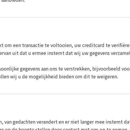
om een ​​transactie te voltooien, uw creditcard te verifiëren
ervan uit dat u ermee instemt dat wij uw gegevens verzamel
soonlijke gegevens aan ons te verstrekken, bijvoorbeeld voo
llen wij u de mogelijkheid bieden om dit te weigeren.
n, van gedachten verandert en er niet langer mee instemt 
an op de hoogte stellen door contact met ons op te nemen.