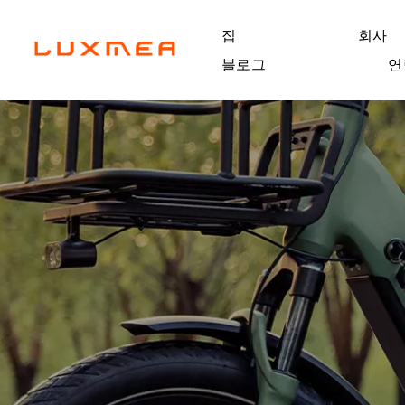
집
회사
블로그
연