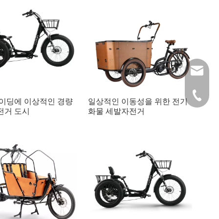
info@lu
+49 159
이딩에 이상적인 경량
일상적인 이동성을 위한 전기
전거 도시
화물 세발자전거