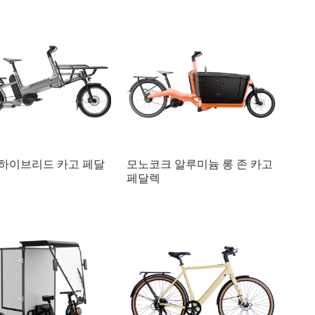
하이브리드 카고 페달
모노코크 알루미늄 롱 존 카고
페달렉