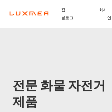
집
회사
블로그
연
전문 화물 자전거
제품