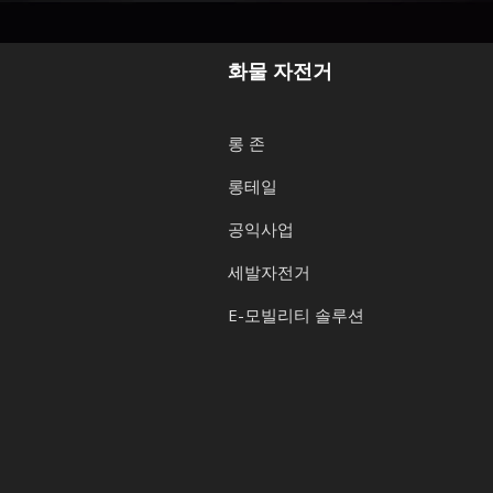
화물 자전거
롱 존
롱테일
공익사업
세발자전거
E-모빌리티 솔루션