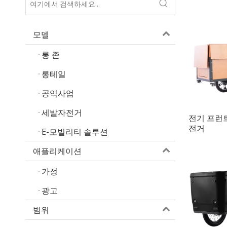
모델
롱 존
롱테일
공익사업
세발자전거
전기 프런
전거
E-모빌리티 솔루션
애플리케이션
가정
광고
범위