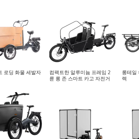
트 로딩 화물 세발자
컴팩트한 알루미늄 프레임 2
롱테일 
륜 롱 존 스마트 카고 자전거
렉