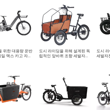
을 위한 대용량 운반
도시 라이딩을 위해 설계된 독
도시 라
테일 맥스 카고 자전
립적인 앞바퀴 조향 세발자전
세발자
거 마스터