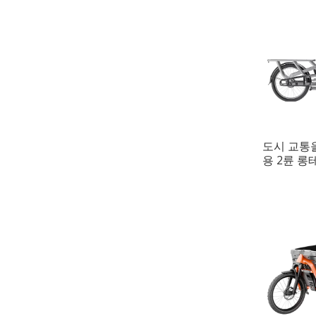
도시 교통
용 2륜 롱
거