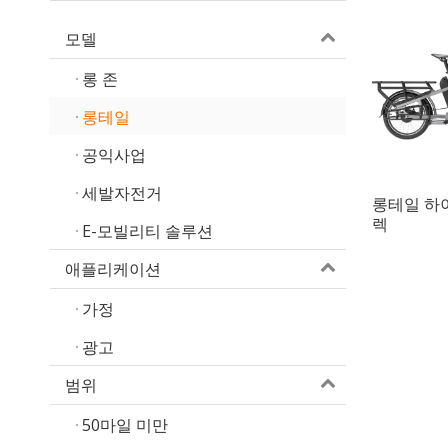
모델
롱 존
롱테일
공익사업
세발자전거
롱테일 하
렉
E-모빌리티 솔루션
애플리케이션
가정
광고
범위
50마일 미만