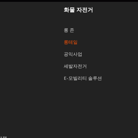
화물 자전거
롱 존
롱테일
공익사업
세발자전거
E-모빌리티 솔루션
정책