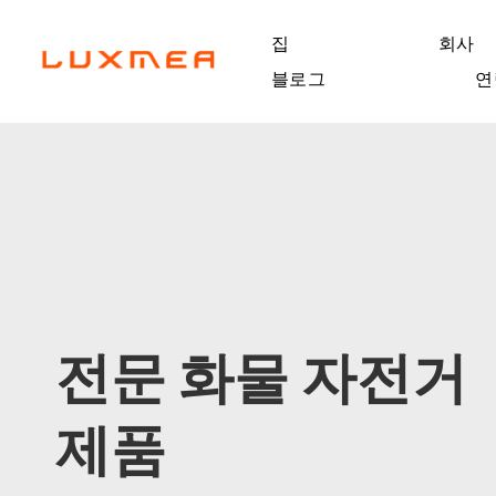
집
회사
블로그
연
전문 화물 자전거
제품