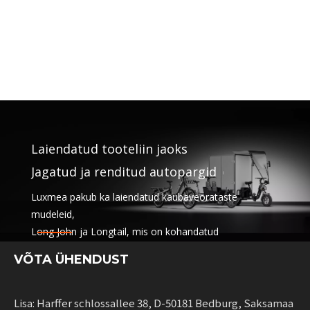
Laiendatud tooteliin jaoks
Jagatud ja renditud autopargid
Luxmea pakub ka laiendatud kaubaveorataste
mudeleid,
Long John ja Longtail, mis on kohandatud
logistikaettevõtetele,
VÕTA ÜHENDUST
jagamisteenused ja autoparkide rentimine. Need
lahendused ühendavad funktsionaalsuse
paindlikkust jätkusuutlikku liikuvust suurendavatele
Lisa: Harffer schlossallee 38, D-50181 Bedburg, Saksamaa