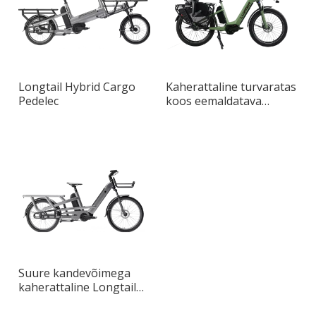
Longtail Hybrid Cargo
Kaherattaline turvaratas
Pedelec
koos eemaldatava
lapseistmega
Suure kandevõimega
kaherattaline Longtail
Max kaubajalgratas
linnatranspordiks