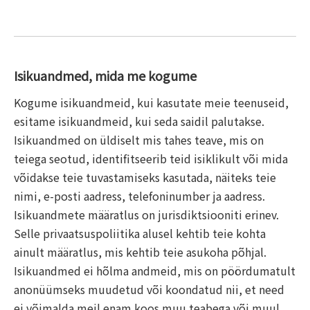
Isikuandmed, mida me kogume
Kogume isikuandmeid, kui kasutate meie teenuseid,
esitame isikuandmeid, kui seda saidil palutakse.
Isikuandmed on üldiselt mis tahes teave, mis on
teiega seotud, identifitseerib teid isiklikult või mida
võidakse teie tuvastamiseks kasutada, näiteks teie
nimi, e-posti aadress, telefoninumber ja aadress.
Isikuandmete määratlus on jurisdiktsiooniti erinev.
Selle privaatsuspoliitika alusel kehtib teie kohta
ainult määratlus, mis kehtib teie asukoha põhjal.
Isikuandmed ei hõlma andmeid, mis on pöördumatult
anonüümseks muudetud või koondatud nii, et need
ei võimalda meil enam koos muu teabega või muul