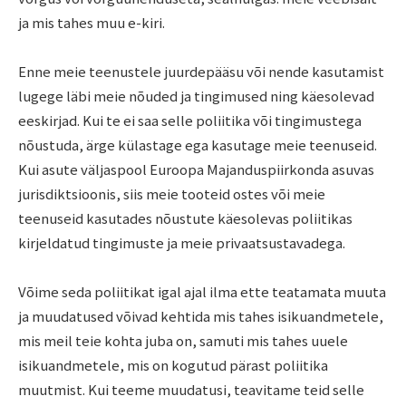
ja mis tahes muu e-kiri.
Enne meie teenustele juurdepääsu või nende kasutamist
lugege läbi meie nõuded ja tingimused ning käesolevad
eeskirjad. Kui te ei saa selle poliitika või tingimustega
nõustuda, ärge külastage ega kasutage meie teenuseid.
Kui asute väljaspool Euroopa Majanduspiirkonda asuvas
jurisdiktsioonis, siis meie tooteid ostes või meie
teenuseid kasutades nõustute käesolevas poliitikas
kirjeldatud tingimuste ja meie privaatsustavadega.
Võime seda poliitikat igal ajal ilma ette teatamata muuta
ja muudatused võivad kehtida mis tahes isikuandmetele,
mis meil teie kohta juba on, samuti mis tahes uuele
isikuandmetele, mis on kogutud pärast poliitika
muutmist. Kui teeme muudatusi, teavitame teid selle