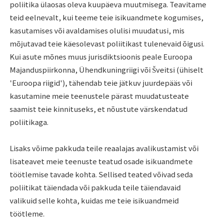
poliitika ülaosas oleva kuupäeva muutmisega. Teavitame
teid eelnevalt, kui teeme teie isikuandmete kogumises,
kasutamises või avaldamises olulisi muudatusi, mis
mõjutavad teie käesolevast poliitikast tulenevaid õigusi.
Kui asute mõnes muus jurisdiktsioonis peale Euroopa
Majanduspiirkonna, Ühendkuningriigi või Šveitsi (ühiselt
'Euroopa riigid'), tähendab teie jätkuv juurdepääs või
kasutamine meie teenustele pärast muudatusteate
saamist teie kinnituseks, et nõustute värskendatud
poliitikaga.
Lisaks võime pakkuda teile reaalajas avalikustamist või
lisateavet meie teenuste teatud osade isikuandmete
töötlemise tavade kohta. Sellised teated võivad seda
poliitikat täiendada või pakkuda teile täiendavaid
valikuid selle kohta, kuidas me teie isikuandmeid
töötleme.