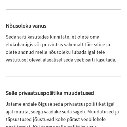
Nõusoleku vanus
Seda saiti kasutades kinnitate, et olete oma
elukohariigis või provintsis vähemalt täisealine ja
olete andnud meile nõusoleku lubada igal teie
vastutusel oleval alaealisel seda veebisaiti kasutada.
Selle privaatsuspoliitika muudatused
Jätame endale õiguse seda privaatsuspoliitikat igal
ajal muuta, seega vaadake seda sageli. Muudatused ja
täpsustused jõustuvad kohe pärast veebilehele
postitamist. Kui teeme selle poliitika sisus