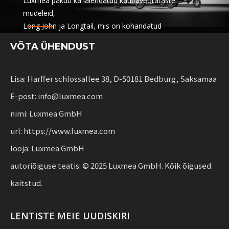
Luxmea pakub ka laiendatud kaubaveorataste
mudeleid,
Long John ja Longtail, mis on kohandatud
logistikaettevõtetele,
VÕTA ÜHENDUST
jagamisteenused ja autoparkide rentimine. Need
lahendused ühendavad funktsionaalsuse
paindlikkust jätkusuutlikku liikuvust suurendavatele
Lisa: Harffer schlossallee 38, D-50181 Bedburg, Saksamaa
ettevõtetele.
E-post: info@luxmea.com
nimi: Luxmea GmbH
url: https://www.luxmea.com
looja: Luxmea GmbH
autoriõiguse teatis: © 2025 Luxmea GmbH. Kõik õigused
kaitstud.
LENTISTE MEIE UUDISKIRI