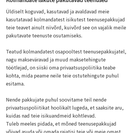
Üldiselt koguvad, kasutavad ja avaldavad meie
kasutatavad kolmandatest isikutest teenusepakkujad
teie teavet ainult niivõrd, kuivõrd see on vajalik meile
pakutavate teenuste osutamiseks.
Teatud kolmandatest osapooltest teenusepakkujatel,
nagu makseväravad ja muud maksetehingute
töötlejad, on siiski oma privaatsuspoliitika teabe
kohta, mida peame neile teie ostutehingute puhul
esitama.
Nende pakkujate puhul soovitame teil nende
privaatsuspoliitikat hoolikalt lugeda, et saaksite aru,
kuidas nad teie isikuandmeid kohtlevad.
Tuleb meeles pidada, et mõned teenusepakkujad
võivad asuda või omada rajatisi teie või meie omast