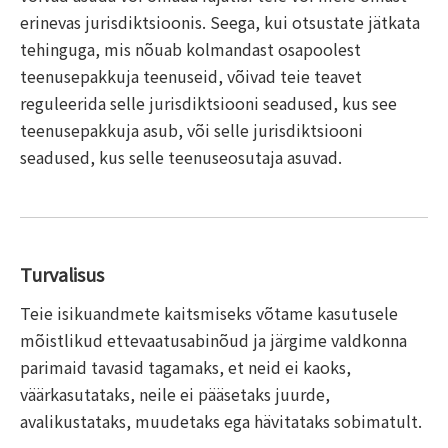
erinevas jurisdiktsioonis. Seega, kui otsustate jätkata
tehinguga, mis nõuab kolmandast osapoolest
teenusepakkuja teenuseid, võivad teie teavet
reguleerida selle jurisdiktsiooni seadused, kus see
teenusepakkuja asub, või selle jurisdiktsiooni
seadused, kus selle teenuseosutaja asuvad.
Turvalisus
Teie isikuandmete kaitsmiseks võtame kasutusele
mõistlikud ettevaatusabinõud ja järgime valdkonna
parimaid tavasid tagamaks, et neid ei kaoks,
väärkasutataks, neile ei pääsetaks juurde,
avalikustataks, muudetaks ega hävitataks sobimatult.