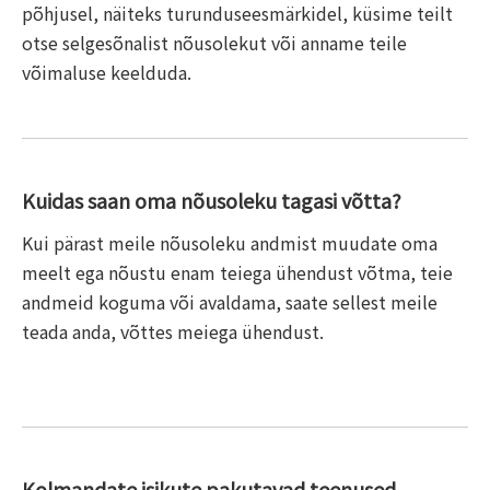
põhjusel, näiteks turunduseesmärkidel, küsime teilt
otse selgesõnalist nõusolekut või anname teile
võimaluse keelduda.
Kuidas saan oma nõusoleku tagasi võtta?
Kui pärast meile nõusoleku andmist muudate oma
meelt ega nõustu enam teiega ühendust võtma, teie
andmeid koguma või avaldama, saate sellest meile
teada anda, võttes meiega ühendust.
Kolmandate isikute pakutavad teenused