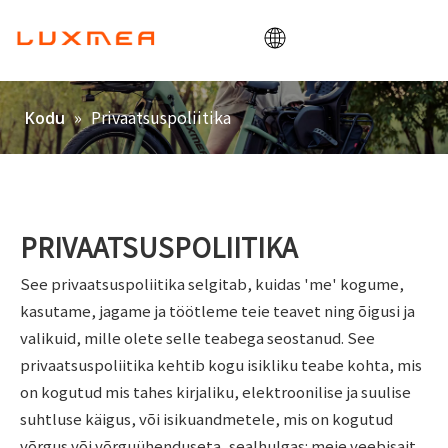
Kodu
»
Privaatsuspoliitika
Kodu
Ettevõte
Cargobike
Kasulikkus
PRIVAATSUSPOLIITIKA
ODM/OEM
Blogi
See privaatsuspoliitika selgitab, kuidas 'me' kogume,
kasutame, jagame ja töötleme teie teavet ning õigusi ja
Võtke ühendust
valikuid, mille olete selle teabega seostanud. See
privaatsuspoliitika kehtib kogu isikliku teabe kohta, mis
on kogutud mis tahes kirjaliku, elektroonilise ja suulise
suhtluse käigus, või isikuandmetele, mis on kogutud
võrgus või võrguühenduseta, sealhulgas: meie veebisait