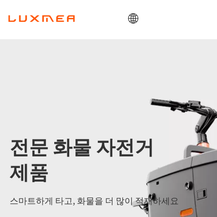
집
회사
카고바이크
공익사업
ODM/OEM
블로그
전문 화물 자전거
연락하다
제품
스마트하게 타고, 화물을 더 많이 적재하세요