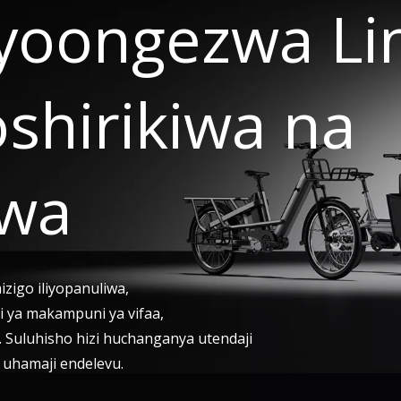
liyoongezwa L
oshirikiwa na
hwa
izigo iliyopanuliwa,
li ya makampuni ya vifaa,
. Suluhisho hizi huchanganya utendaji
 uhamaji endelevu.