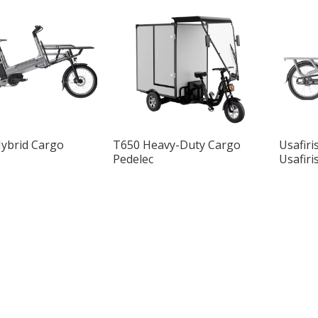
Hybrid Cargo
T650 Heavy-Duty Cargo
Usafiri
Pedelec
Usafiri
Maguru
Tairi r
Mjini