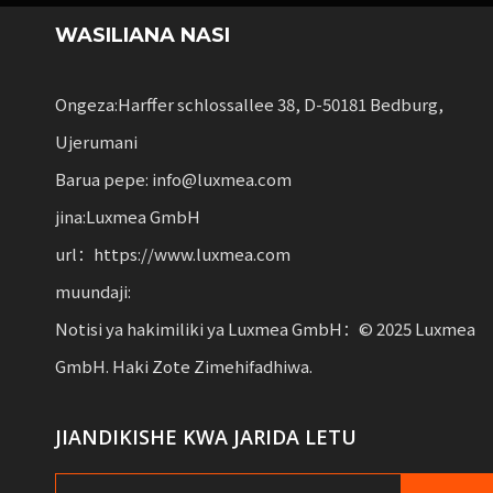
WASILIANA NASI
Ongeza:Harffer schlossallee 38, D-50181 Bedburg,
Ujerumani
Barua pepe: info@luxmea.com
jina:Luxmea GmbH
url：https://www.luxmea.com
muundaji:
Notisi ya hakimiliki ya Luxmea GmbH：© 2025 Luxmea
GmbH. Haki Zote Zimehifadhiwa.
JIANDIKISHE KWA JARIDA LETU