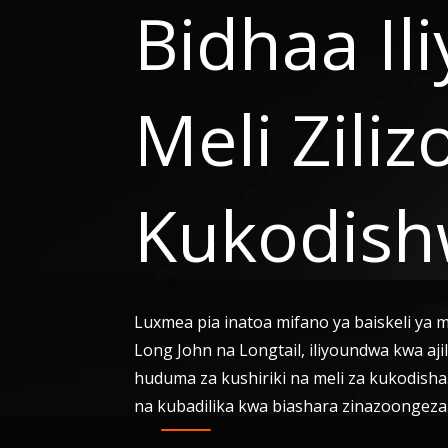
Bidhaa I
Meli Ziliz
Kukodis
Luxmea pia inatoa mifano ya baiskeli ya m
Long John na Longtail, iliyoundwa kwa aji
huduma za kushiriki na meli za kukodisha
na kubadilika kwa biashara zinazoongeza