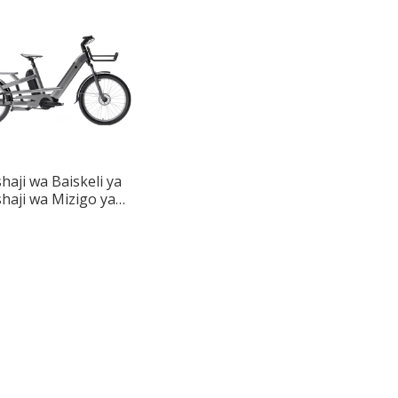
shaji wa Baiskeli ya
shaji wa Mizigo ya
dumu Mawili yenye
efu kwa Usafiri wa