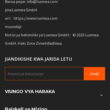
Barua pepe: info@luxmea.com
jina:Luxmea GmbH
url：https://www.luxmea.com
muundaji:
Notisi ya hakimiliki ya Luxmea GmbH：© 2025 Luxmea
GmbH. Haki Zote Zimehifadhiwa.
JIANDIKISHE KWA JARIDA LETU
Jisajili
VIUNGO VYA HARAKA
Baiskeli ya Mizigo