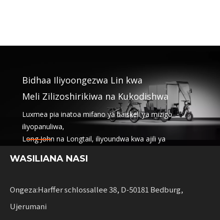
Bidhaa Iliyoongezwa Lin kwa
Meli Zilizoshirikiwa na Kukodishwa
Luxmea pia inatoa mifano ya baiskeli ya mizigo
iliyopanuliwa,
Long John na Longtail, iliyoundwa kwa ajili ya
makampuni ya vifaa,
WASILIANA NASI
huduma za kushiriki na meli za kukodisha. Suluhisho
hizi huchanganya utendaji
na kubadilika kwa biashara zinazoongeza uhamaji
Ongeza:Harffer schlossallee 38, D-50181 Bedburg,
endelevu.
Ujerumani