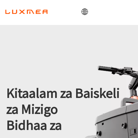
Nyumbani
Kampuni
Baiskeli ya mizigo
Huduma
ODM/OEM
Blogu
Kitaalam za Baiskeli
Wasiliana
za Mizigo
Bidhaa za