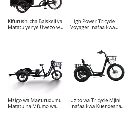
Kifurushi cha Baiskeli ya
High Power Tricycle
Matatu yenye Uwezo wa
Voyager Inafaa kwa
Juu Inafaa kwa Watu
Usafiri wa Mjini
Wazima
Mzigo wa Magurudumu
Uzito wa Tricycle Mjini
Matatu na Mfumo wa
Inafaa kwa Kuendesha
Kasi Usiobadilika
Jiji