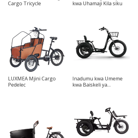
Cargo Tricycle
kwa Uhamaji Kila siku
LUXMEA Mjini Cargo
Inadumu kwa Umeme
Pedelec
kwa Baiskeli ya
Magurudumu Matatu
kwa Usafiri wa Kila Siku