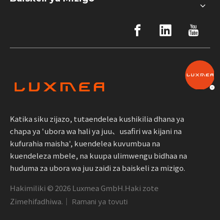
Katika siku zijazo, tutaendelea kushikilia dhana ya
chapa ya 'ubora wa hali ya juu、usafiri wa kijani na
kufurahia maisha', kuendelea kuvumbua na
kuendeleza mbele, na kuupa ulimwengu bidhaa na
huduma za ubora wa juu zaidi za baiskeli za mizigo.
Hakimiliki ©
2026
Luxmea GmbH.Haki zote
Zimehifadhiwa.｜
Ramani ya tovuti