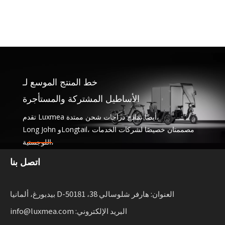
خط المنتج الموسع لـ
الأساطيل المشتركة والمستأجرة
تقدم Luxmea أيضًا نماذج دراجات شحن ممتدة،
Long John وLongtail، مصممتان خصيصًا لشركات الخدمات
اللوجستية،
خدمات المشاركة وتأجير الأسا20% غالبًا ما تؤدي إلى نطاق
اتصل بنا
إضافي في العالم الحقيقي يتراوح بين 5 إلى 10% فقط.
مع المرونة للشركات التي تعمل على توسيع نطاق التنقل
المستدام.
العنوان: هارفر شلوسالي 38، D-50181 بيدبورغ، ألمانيا
البريد الإلكتروني: info@luxmea.com