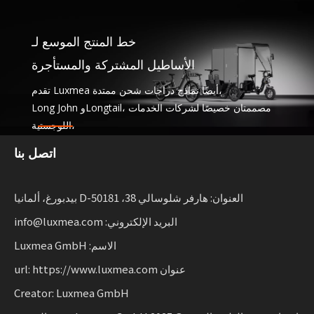
خط المنتج الموسع لـ
الأساطيل المشتركة والمستأجرة
تقدم Luxmea أيضًا نماذج دراجات شحن ممتدة،
Long John وLongtail، مصممتان خصيصًا لشركات الخدمات
اللوجستية،
خدمات المشاركة وتأجير الأساطيل. تجمع هذه الحلول بين
اتصل بنا
الوظائف
مع المرونة للشركات التي تعمل على توسيع نطاق التنقل
المستدام.
العنوان: هارفر شلوسالي 38، D-50181 بيدبورغ، ألمانيا
البريد الإلكتروني: info@luxmea.com
الاسم: Luxmea GmbH
عنوان url: https://www.luxmea.com
Creator: Luxmea GmbH