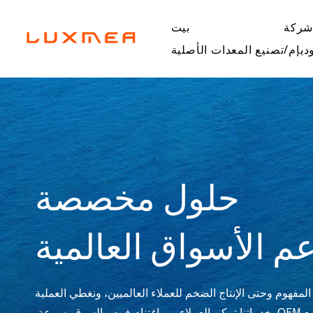
ركة
بيت
ديإم/تصنيع المعدات الأصلية
حلول مخصصة
م الأسواق العالمية
لول eCargo Bike كاملة بدءًا من المفهوم وحتى الإنتاج الضخم للعملاء العالميين، ونغطي العملية