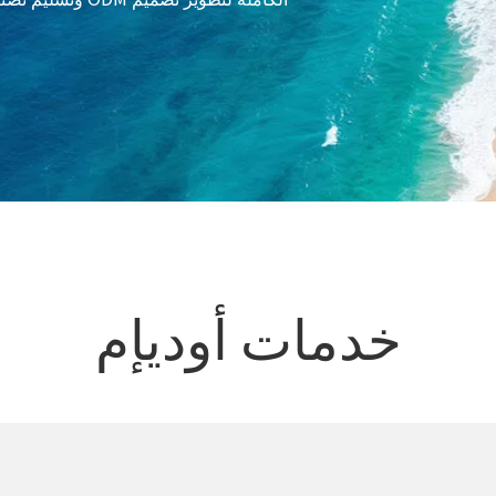
خدمات أوديإم