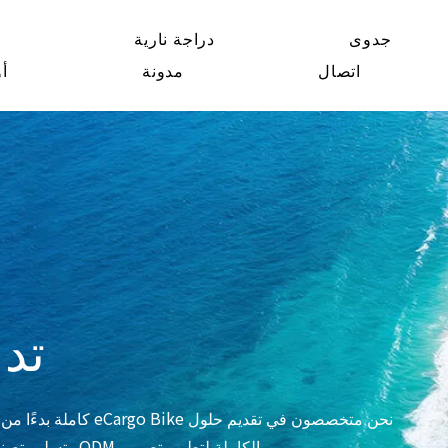
جدوى
دراجة نارية
ش
اتصال
مدونة
أو
تدع
نحن متخصصون في تقديم ح
الكاملة لتطوير تصميم ODM وتسليم تصنيع OEM. خدماتنا تمكن العملاء من اغتنام فرص السوق بسرعة.