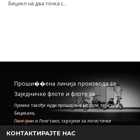
бицикл на два точка са
дугим репом за вучу за
градски превоз
Проши��ена линија производа за
Заједничке флоте и флоте за
изнајмљивање
Лукмеа такође нуди проширене моделе теретних
бицикала,
Лонг Јохн и Лонгтаил, скројени за логистичке
компаније,
КОНТАКТИРАЈТЕ НАС
дељење услуга и флоте за изнајмљивање. Ова