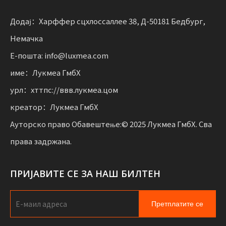
решења комбинују функционалност
са флексибилношћу за предузећа која скалирају
Додај：Харффер сцхлоссаллее 38, Д-50181 Бедбург,
одрживу мобилност.
Немачка
Е-пошта: info@luxmea.com
име：Лукмеа ГмбХ
урл：хттпс://ввв.лукмеа.цом
креатор：Лукмеа ГмбХ
Ауторско право Обавештење:© 2025 Лукмеа ГмбХ. Сва
права задржана.
ПРИЈАВИТЕ СЕ ЗА НАШ БИЛТЕН
Претплатите се