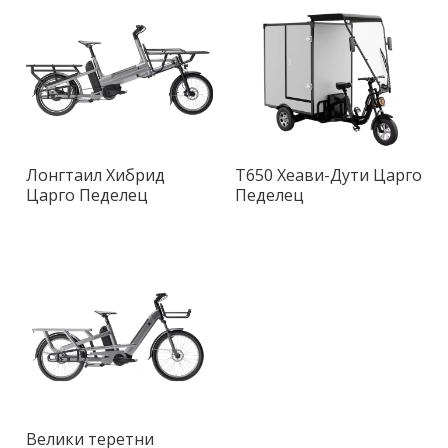
Лонгтаил Хибрид
Т650 Хеави-Дути Царго
Царго Педелец
Педелец
Велики теретни