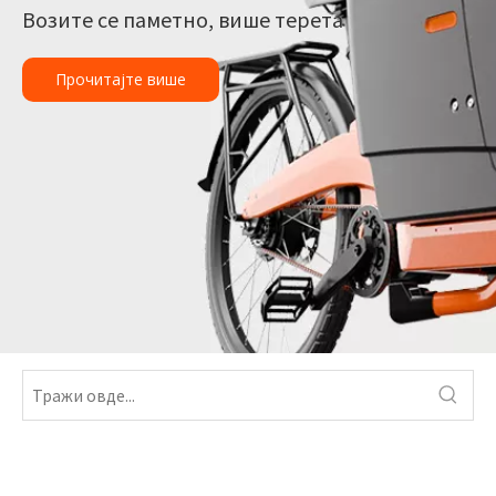
Возите се паметно, више терета
Прочитајте више