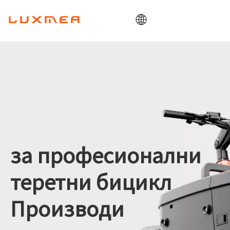
Хоме
Компанија
Царгобике
Утилити
ОДМ/ОЕМ
Блог
за професионални
Контакт
теретни бицикл
Производи