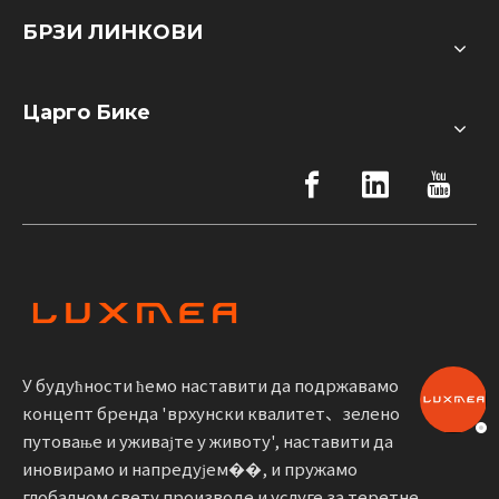
БРЗИ ЛИНКОВИ
Царго Бике
У будућности ћемо наставити да подржавамо
концепт бренда 'врхунски квалитет、зелено
путовање и уживајте у животу', наставити да
иновирамо и напредујем��, и пружамо
глобалном свету производе и услуге за теретне