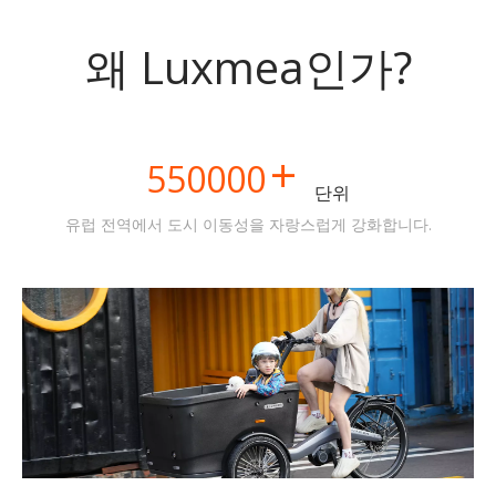
왜 Luxmea인가?
+
550000
단위
유럽 ​​전역에서 도시 이동성을 자랑스럽게 강화합니다.​​​​​​
2