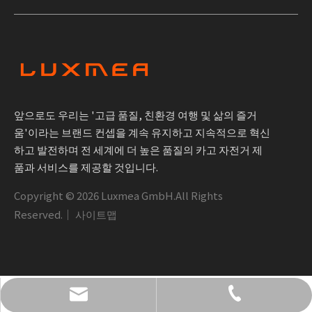
앞으로도 우리는 '고급 품질, 친환경 여행 및 삶의 즐거
움'이라는 브랜드 컨셉을 계속 유지하고 지속적으로 혁신
하고 발전하며 전 세계에 더 높은 품질의 카고 자전거 제
품과 서비스를 제공할 것입니다.
Copyright ©
2026
Luxmea GmbH.All Rights
Reserved.｜
사이트맵
+49 1590 1361866
info@luxmea.com