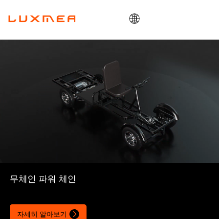
집
회사
카고바이크
공익사업
ODM/OEM
블로그
연락하다
무체인 파워 체인
자세히 알아보기