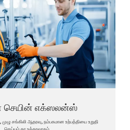
 செயின் எக்ஸலன்ஸ்
, முழு சங்கிலி ஆதரவு, நம்பகமான உற்பத்தியை உறுதி
செய்யும் தர உத்தரவாதம்