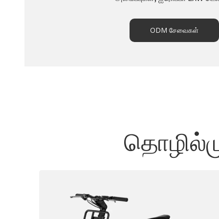
ODM சேவைகள்
தொழில்மு