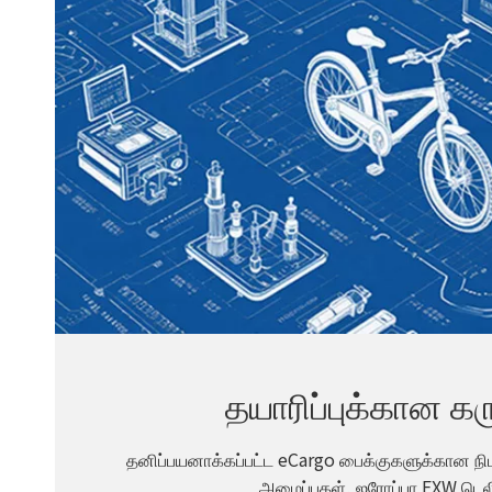
தயாரிப்புக்கான கர
தனிப்பயனாக்கப்பட்ட eCargo பைக்குகளுக்கான நிபு
அமைப்புகள், ஐரோப்பா EXW டெல