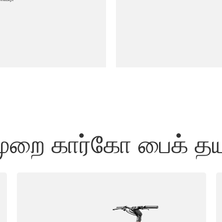
றை கார்கோ பைக் தயா