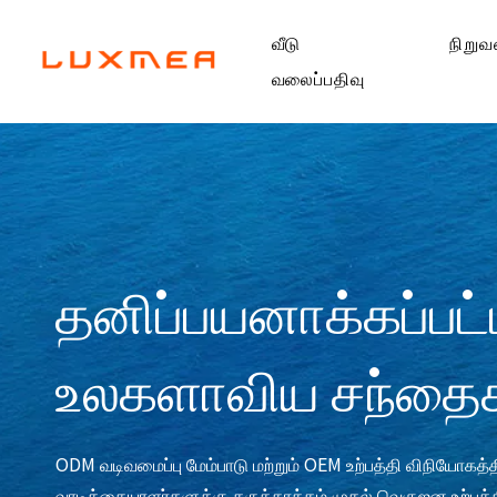
வீடு
நிறுவ
வலைப்பதிவு
தனிப்பயனாக்கப்பட்ட
உலகளாவிய சந்தைக
ODM வடிவமைப்பு மேம்பாடு மற்றும் OEM உற்பத்தி விநியோகத
வாடிக்கையாளர்களுக்கு கருத்தாக்கம் முதல் வெகுஜன உற்பத