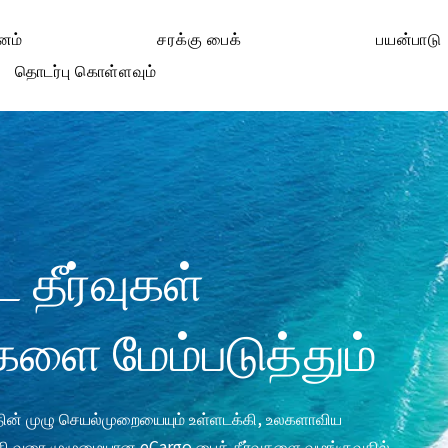
னம்
சரக்கு பைக்
பயன்பாடு
தொடர்பு கொள்ளவும்
 தீர்வுகள்
ளை மேம்படுத்தும்
்தின் முழு செயல்முறையையும் உள்ளடக்கி, உலகளாவிய
்தி வரை முழுமையான eCargo பைக் தீர்வுகளை வழங்குவதில்