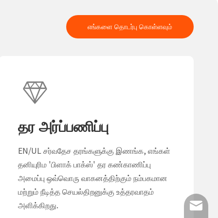
எங்களை தொடர்பு கொள்ளவும்
தர அர்ப்பணிப்பு
EN/UL சர்வதேச தரங்களுக்கு இணங்க, எங்கள்
தனியுரிம 'பிளாக் பாக்ஸ்' தர கண்காணிப்பு
அமைப்பு ஒவ்வொரு வாகனத்திற்கும் நம்பகமான
மற்றும் நீடித்த செயல்திறனுக்கு உத்தரவாதம்
அளிக்கிறது.
info@lu